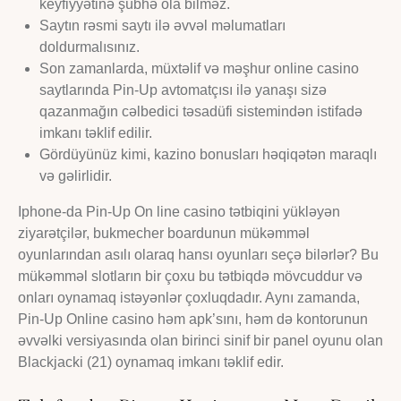
keyfiyyətinə şübhə ola bilməz.
Saytın rəsmi saytı ilə əvvəl məlumatları
doldurmalısınız.
Son zamanlarda, müxtəlif və məşhur online casino
saytlarında Pin-Up avtomatçısı ilə yanaşı sizə
qazanmağın cəlbedici təsadüfi sistemindən istifadə
imkanı təklif edilir.
Gördüyünüz kimi, kazino bonusları həqiqətən maraqlı
və gəlirlidir.
Iphone-da Pin-Up On line casino tətbiqini yükləyən
ziyarətçilər, bukmecher boardunun mükəmməl
oyunlarından asılı olaraq hansı oyunları seçə bilərlər? Bu
mükəmməl slotların bir çoxu bu tətbiqdə mövcuddur və
onları oynamaq istəyənlər çoxluqdadır. Aynı zamanda,
Pin-Up Online casino həm apk’sını, həm də kontorunun
əvvəlki versiyasında olan birinci sinif bir panel oyunu olan
Blackjacki (21) oynamaq imkanı təklif edir.