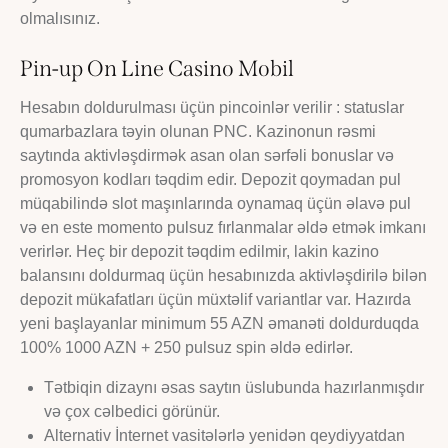
olmalısınız.
Pin-up On Line Casino Mobil
Hesabın doldurulması üçün pincoinlər verilir : statuslar
qumarbazlara təyin olunan PNC. Kazinonun rəsmi
saytında aktivləşdirmək asan olan sərfəli bonuslar və
promosyon kodları təqdim edir. Depozit qoymadan pul
müqabilində slot maşınlarında oynamaq üçün əlavə pul
və en este momento pulsuz fırlanmalar əldə etmək imkanı
verirlər. Heç bir depozit təqdim edilmir, lakin kazino
balansını doldurmaq üçün hesabınızda aktivləşdirilə bilən
depozit mükafatları üçün müxtəlif variantlar var. Hazırda
yeni başlayanlar minimum 55 AZN əmanəti doldurduqda
100% 1000 AZN + 250 pulsuz spin əldə edirlər.
Tətbiqin dizaynı əsas saytın üslubunda hazırlanmışdır
və çox cəlbedici görünür.
Alternativ İnternet vasitələrlə yenidən qeydiyyatdan