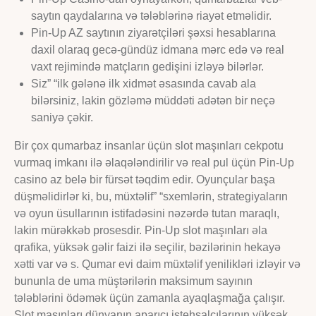
saytın qaydalarına və tələblərinə riayət etməlidir.
Pin-Up AZ saytının ziyarətçiləri şəxsi hesablarına
daxil olaraq gecə-gündüz idmana mərc edə və real
vaxt rejimində matçların gedişini izləyə bilərlər.
Siz” “ilk gələnə ilk xidmət əsasında cavab ala
bilərsiniz, lakin gözləmə müddəti adətən bir neçə
saniyə çəkir.
Bir çox qumarbaz insanlar üçün slot maşınları cekpotu
vurmaq imkanı ilə əlaqələndirilir və real pul üçün Pin-Up
casino az belə bir fürsət təqdim edir. Oyunçular başa
düşməlidirlər ki, bu, müxtəlif” “sxemlərin, strategiyaların
və oyun üsullarının istifadəsini nəzərdə tutan maraqlı,
lakin mürəkkəb prosesdir. Pin-Up slot maşınları əla
qrafika, yüksək gəlir faizi ilə seçilir, bəzilərinin hekayə
xətti var və s. Qumar evi daim müxtəlif yenilikləri izləyir və
bununla de uma müştərilərin maksimum sayının
tələblərini ödəmək üçün zamanla ayaqlaşmağa çalışır.
Slot maşınları dünyanın aparıcı istehsalçılarının yüksək