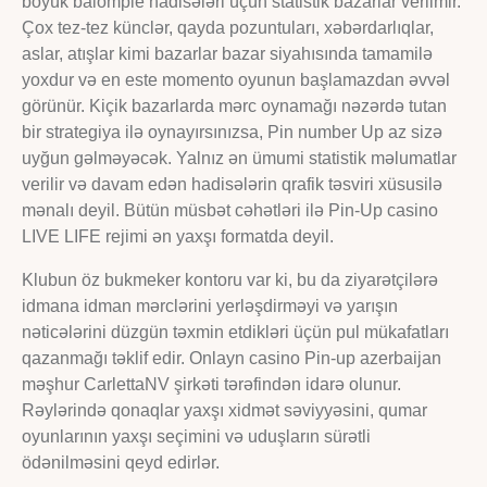
böyük balompié hadisələri üçün statistik bazarlar verilmir.
Çox tez-tez künclər, qayda pozuntuları, xəbərdarlıqlar,
aslar, atışlar kimi bazarlar bazar siyahısında tamamilə
yoxdur və en este momento oyunun başlamazdan əvvəl
görünür. Kiçik bazarlarda mərc oynamağı nəzərdə tutan
bir strategiya ilə oynayırsınızsa, Pin number Up az sizə
uyğun gəlməyəcək. Yalnız ən ümumi statistik məlumatlar
verilir və davam edən hadisələrin qrafik təsviri xüsusilə
mənalı deyil. Bütün müsbət cəhətləri ilə Pin-Up casino
LIVE LIFE rejimi ən yaxşı formatda deyil.
Klubun öz bukmeker kontoru var ki, bu da ziyarətçilərə
idmana idman mərclərini yerləşdirməyi və yarışın
nəticələrini düzgün təxmin etdikləri üçün pul mükafatları
qazanmağı təklif edir. Onlayn casino Pin-up azerbaijan
məşhur CarlettaNV şirkəti tərəfindən idarə olunur.
Rəylərində qonaqlar yaxşı xidmət səviyyəsini, qumar
oyunlarının yaxşı seçimini və uduşların sürətli
ödənilməsini qeyd edirlər.