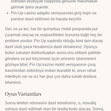
xidmətin keyfiyyəti haqqında genuine məlumatları
görmək daha asandır.
Pin-Up casino adaptiv versiyasında giriş loqin və
parolun daxil edilməsi ilə həyata keçirilir.
Gec və ya tez, hər bir qumarbaz mobil proqramda pul
çıxarmalı olacaq və xoşbəxtlikdən bununla bağlı heç bir
problem yoxdur. Pin Up saytında olduğu kimi tam olaraq
daxil olub şəxsi hesabınıza daxil olmalısınız. Oyunçu
bütün sahələri doldurduqdan sonra onu etibarlı şəkildə
göndərə və pul köçürməsi üçün ərizənin işlənməsini
gözləyə bilər. Pin Up kazino mobil versiyasının çıxış
baxımından üstünlüyü ondan ibarətdir ki, onun rahat
interfeysi var və siz hər şeyi çox daha sürətli doldura
bilərsiniz.
Oyun Variantları
Sonra telefon nömrəsini daxil etməlisiniz, o, müvafiq
sahəyə daxil edilməli olan bir təsdiq kodu alacaq. Sonra,