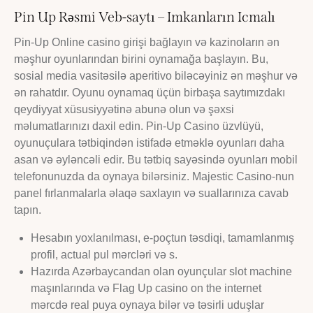
Pin Up Rəsmi Veb-saytı – Imkanların Icmalı
Pin-Up Online casino girişi bağlayın və kazinoların ən
məşhur oyunlarından birini oynamağa başlayın. Bu,
sosial media vasitəsilə aperitivo biləcəyiniz ən məşhur və
ən rahatdır. Oyunu oynamaq üçün birbaşa saytımızdakı
qeydiyyat xüsusiyyətinə abunə olun və şəxsi
məlumatlarınızı daxil edin. Pin-Up Casino üzvlüyü,
oyunuçulara tətbiqindən istifadə etməklə oyunları daha
asan və əyləncəli edir. Bu tətbiq sayəsində oyunları mobil
telefonunuzda da oynaya bilərsiniz. Majestic Casino-nun
panel fırlanmalarla əlaqə saxlayın və suallarınıza cavab
tapın.
Hesabın yoxlanılması, e-poçtun təsdiqi, tamamlanmış
profil, actual pul mərcləri və s.
Hazırda Azərbaycandan olan oyunçular slot machine
maşınlarında və Flag Up casino on the internet
mərcdə real puya oynaya bilər və təsirli uduşlar