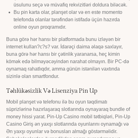
üsulunu seçə və müvafiq rekvizitləri doldura biləcək.
Bu pin karta olar, planşet olar və en este momento
telefonda olanlar tərəfindən istifadə üçün hazırda
online oyun proqramıdır.
Buna görə hər hansı bir platformada bunu izləyən bir
internet kullan?c?s? var. İdarəçi daima əlaqə saxlayır,
buna görə hər hansı bir çətinlik yaranarsa, heç kimin
kömək edə bilməyəcəyindən narahat olmayın. Bir PC-də
oynamaq rahatlıqdır, amma günün istənilən vaxtında
sizinlə olan smartfondur.
Təhlükəsizlik Və Lisenziya Pin Up
Mobil planşet və telefonu ilə bu oyun təqdimatı
süprizlərinə hazırlaşaraq slotlarında oynayaraq bundle of
money hissi yarat. Pin-Up Casino mobil tətbiqləri, Pin-Up
Casino Giriş ən yaxşı slotlarında oyunlarını oynamağı və
Ən yaxşı oyunlar və bonusları almağı göstərməlidir.