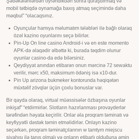
Şəbəkələnlərdən öyrəndikdən sonra quraşdırmaq və
mobil tətbiqdə oynamağa baxış atmaq seçimində daha
məqbul” “olacaqsınız.
Oyunçular hamıya məlumatım tələbləri ilə bağlı olaraq
özəl kazino oyunlarını seçə bilirlər.
Pin-Up On line casino Android-i və en este momento
APK-də əlaqədir əlbəttə ki, burada təqdim olunur
oyunlar casino-da edə bilərsiniz.
Qeydiyyat anından etibarən onun mərcinə 72 sewaktu
verilir, mərc x50, maksimum ödəniş isə x10-dur.
Pin Up arizona bukmeker kontorunda həqiqətən
müxtəlif zövqlər üçün çoxlu bonuslar var.
Bir qayda olaraq, virtual müəssisələr özbaşına oyunlar
inkişaf” “etdirmirlər. Slotların hazırlanması provayderlər
tərəfindən həyata keçirilir. Onlar əla proqram təminatı və
keyfiyyətli dəstək təmin etməlidirlər. Onlayn kazino
seçərkən, proqram təminatçılarının w tamtym miejscu
siyahısı ilə tanış olmalı və onların etibarlı olduğuna əmin