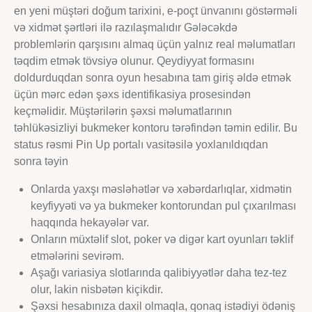
en yeni müştəri doğum tarixini, e-poçt ünvanını göstərməli
və xidmət şərtləri ilə razılaşmalıdır Gələcəkdə
problemlərin qarşısını almaq üçün yalnız real məlumatları
təqdim etmək tövsiyə olunur. Qeydiyyat formasını
doldurduqdan sonra oyun hesabına tam giriş əldə etmək
üçün mərc edən şəxs identifikasiya prosesindən
keçməlidir. Müştərilərin şəxsi məlumatlarının
təhlükəsizliyi bukmeker kontoru tərəfindən təmin edilir. Bu
status rəsmi Pin Up portalı vasitəsilə yoxlanıldıqdan
sonra təyin
Onlarda yaxşı məsləhətlər və xəbərdarlıqlar, xidmətin
keyfiyyəti və ya bukmeker kontorundan pul çıxarılması
haqqında hekayələr var.
Onların müxtəlif slot, poker və digər kart oyunları təklif
etmələrini sevirəm.
Aşağı variasiya slotlarında qalibiyyətlər daha tez-tez
olur, lakin nisbətən kiçikdir.
Şəxsi hesabınıza daxil olmaqla, qonaq istədiyi ödəniş