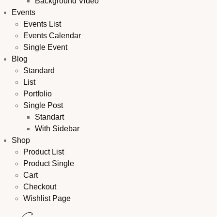
Background Video
Events
Events List
Events Calendar
Single Event
Blog
Standard
List
Portfolio
Single Post
Standart
With Sidebar
Shop
Product List
Product Single
Cart
Checkout
Wishlist Page