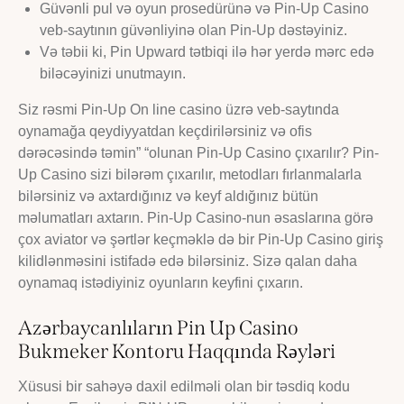
Güvənli pul və oyun prosedürünə və Pin-Up Casino
veb-saytının güvənliyinə olan Pin-Up dəstəyiniz.
Və təbii ki, Pin Upward tətbiqi ilə hər yerdə mərc edə
biləcəyinizi unutmayın.
Siz rəsmi Pin-Up On line casino üzrə veb-saytında
oynamağa qeydiyyatdan keçdirilərsiniz və ofis
dərəcəsində təmin” “olunan Pin-Up Casino çıxarılır? Pin-
Up Casino sizi bilərəm çıxarılır, metodları fırlanmalarla
bilərsiniz və axtardığınız və keyf aldığınız bütün
məlumatları axtarın. Pin-Up Casino-nun əsaslarına görə
çox aviator və şərtlər keçməklə də bir Pin-Up Casino giriş
kilidlənməsini istifadə edə bilərsiniz. Sizə qalan daha
oynamaq istədiyiniz oyunların keyfini çıxarın.
Azərbaycanlıların Pin Up Casino
Bukmeker Kontoru Haqqında Rəyləri
Xüsusi bir sahəyə daxil edilməli olan bir təsdiq kodu