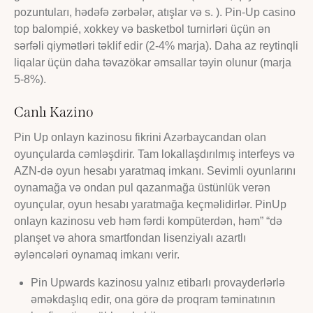
pozuntuları, hədəfə zərbələr, atışlar və s. ). Pin-Up casino
top balompié, ​​xokkey və basketbol turnirləri üçün ən
sərfəli qiymətləri təklif edir (2-4% marja). Daha az reytinqli
liqalar üçün daha təvazökar əmsallar təyin olunur (marja
5-8%).
Canlı Kazino
Pin Up onlayn kazinosu fikrini Azərbaycandan olan
oyunçularda cəmləşdirir. Tam lokallaşdırılmış interfeys və
AZN-də oyun hesabı yaratmaq imkanı. Sevimli oyunlarını
oynamağa və ondan pul qazanmağa üstünlük verən
oyunçular, oyun hesabı yaratmağa keçməlidirlər. PinUp
onlayn kazinosu veb həm fərdi kompüterdən, həm” “də
planşet və ahora smartfondan lisenziyalı azartlı
əyləncələri oynamaq imkanı verir.
Pin Upwards kazinosu yalnız etibarlı provayderlərlə
əməkdaşlıq edir, ona görə də proqram təminatının