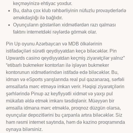
keçməyinizə ehtiyac yoxdur.
Bu, daha çox klub rəhbərliyinin nüfuzlu provayderlərlə
əməkdaşlığı ilə bağlıdır.
Oyunçuların göstərilən xidmətlərdən razı qalması
faktını internetdəki rəylərdə görmək olar.
Pin Up oyunu Azərbaycan və MDB ölkələrinin
istifadəçiləri sürətli qeydiyyatdan keçə biləcəklər. Pin
Upwards casino qeydiyyatdan keçmiş ziyarətçilər yalnız”
“etibarlı bukmeker kontorları ilə işləyən bukmeker
kontorunun xidmətlərindən istifadə edə biləcəklər. Bu,
idman və eSports yarışlarında real pul qazanaraq, sərfəli
əmsallarla mərc etməyə imkan verir. Həqiqi ziyarətçilərin
şərhlərində Pinup az keyfiyyətli xidmət və yaxşı pul
mükafatı əldə etmək imkanı təsdiqlənir. Müəyyən bir
əmsalla idmana mərc etməklə, proqnoz düzgün olarsa,
oyunçular depozitlərini bu çarpanla artıra biləcəklər. Siz
həm rəsmi internet saytında, həm də kazino proqramında
oynaya bilərsiniz.