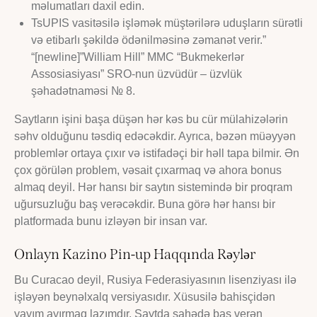
məlumatları daxil edin.
TsUPIS vasitəsilə işləmək müştərilərə uduşların sürətli
və etibarlı şəkildə ödənilməsinə zəmanət verir.”
“[newline]”William Hill” MMC “Bukmekerlər
Assosiasiyası” SRO-nun üzvüdür – üzvlük
şəhadətnaməsi № 8.
Saytların işini başa düşən hər kəs bu cür mülahizələrin
səhv olduğunu təsdiq edəcəkdir. Ayrıca, bəzən müəyyən
problemlər ortaya çıxır və istifadəçi bir həll tapa bilmir. Ən
çox görülən problem, vəsait çıxarmaq və ahora bonus
almaq deyil. Hər hansı bir saytın sistemində bir proqram
uğursuzluğu baş verəcəkdir. Buna görə hər hansı bir
platformada bunu izləyən bir insan var.
Onlayn Kazino Pin-up Haqqında Rəylər
Bu Curacao deyil, Rusiya Federasiyasının lisenziyası ilə
işləyən beynəlxalq versiyasıdır. Xüsusilə bahisçidən
yayım ayırmaq lazımdır. Saytda sahədə baş verən