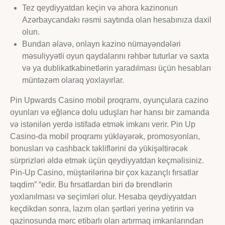
Tez qeydiyyatdan keçin və ahora kazinonun
Azərbaycandakı rəsmi saytında olan hesabınıza daxil
olun.
Bundan əlavə, onlayn kazino nümayəndələri
məsuliyyətli oyun qaydalarını rəhbər tuturlar və saxta
və ya dublikatkabinetlərin yaradılması üçün hesabları
müntəzəm olaraq yoxlayırlar.
Pin Upwards Casino mobil proqramı, oyunçulara cazino
oyunları və eğləncə dolu uduşları hər hansı bir zamanda
və istənilən yerdə istifadə etmək imkanı verir. Pin Up
Casino-da mobil proqramı yükləyərək, promosyonları,
bonusları və cashback təkliflərini də yūkişəltirəcək
sürprizləri əldə etmək üçün qeydiyyatdan keçməlisiniz.
Pin-Up Casino, müştərilərinə bir çox kazançlı fırsatlar
təqdim” “edir. Bu fırsatlardan biri də brendlərin
yoxlanılması və seçimləri olur. Hesaba qeydiyyatdan
keçdikdən sonra, lazım olan şərtləri yerinə yetirin və
qazinosunda mərc etibarlı olan artırmaq imkanlarından