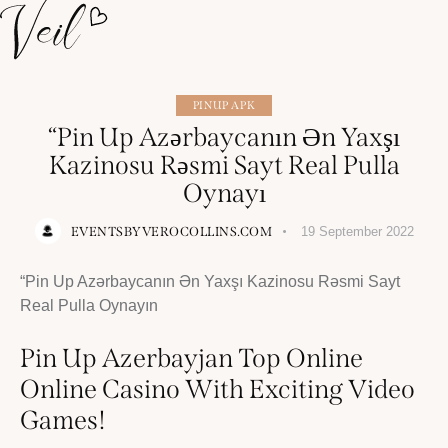
PINUP APK
“Pin Up Azərbaycanın Ən Yaxşı
Kazinosu Rəsmi Sayt Real Pulla
Oynayı
EVENTSBYVEROCOLLINS.COM
19 September 2022
“Pin Up Azərbaycanın Ən Yaxşı Kazinosu Rəsmi Sayt
Real Pulla Oynayın
Pin Up Azerbayjan Top Online
Online Casino With Exciting Video
Games!