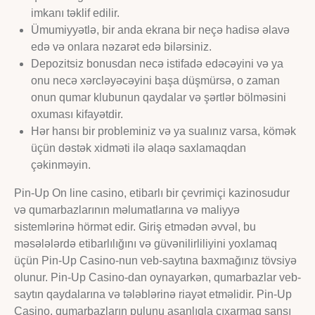
imkanı təklif edilir.
Ümumiyyətlə, bir anda ekrana bir neçə hadisə əlavə
edə və onlara nəzarət edə bilərsiniz.
Depozitsiz bonusdan necə istifadə edəcəyini və ya
onu necə xərcləyəcəyini başa düşmürsə, o zaman
onun qumar klubunun qaydalar və şərtlər bölməsini
oxuması kifayətdir.
Hər hansı bir probleminiz və ya sualınız varsa, kömək
üçün dəstək xidməti ilə əlaqə saxlamaqdan
çəkinməyin.
Pin-Up On line casino, etibarlı bir çevrimiçi kazinosudur
və qumarbazlarının məlumatlarına və maliyyə
sistemlərinə hörmət edir. Giriş etmədən əvvəl, bu
məsələlərdə etibarlılığını və güvənilirliliyini yoxlamaq
üçün Pin-Up Casino-nun veb-saytına baxmağınız tövsiyə
olunur. Pin-Up Casino-dan oynayarkən, qumarbazlar veb-
saytın qaydalarına və tələblərinə riayət etməlidir. Pin-Up
Casino, qumarbazların pulunu asanlıqla çıxarmaq şansı