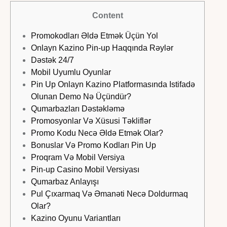
Content
Promokodları Əldə Etmək Üçün Yol
Onlayn Kazino Pin-up Haqqında Rəylər
Dəstək 24/7
Mobil Uyumlu Oyunlar
Pin Up Onlayn Kazino Platformasında Istifadə
Olunan Demo Nə Üçündür?
Qumarbazları Dəstəkləmə
Promosyonlar Və Xüsusi Təkliflər
Promo Kodu Necə Əldə Etmək Olar?
Bonuslar Və Promo Kodları Pin Up
Proqram Və Mobil Versiya
Pin-up Casino Mobil Versiyası
Qumarbaz Anlayışı
Pul Çıxarmaq Və Əmanəti Necə Doldurmaq
Olar?
Kazino Oyunu Variantları