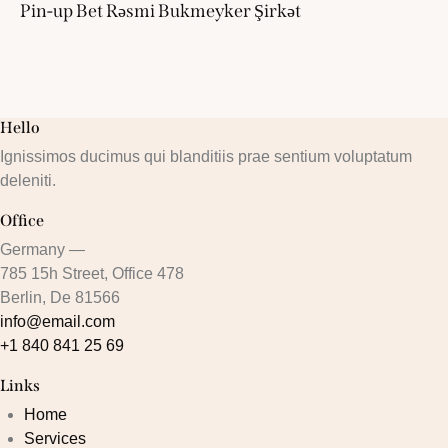
Pin-up Bet Rəsmi Bukmeyker Şirkət
Hello
Ignissimos ducimus qui blanditiis prae sentium voluptatum
deleniti.
Office
Germany —
785 15h Street, Office 478
Berlin, De 81566
info@email.com
+1 840 841 25 69
Links
Home
Services