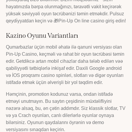
həyatınızda bərpa olunmağınızı, təravətli vakit keçirərək
yüksək səviyyəli oyun təcrübənizi təmin etməkdir. Pulsuz
qeydi̇yyatdan keçin və 🎁Pin-Up On line casino giriş edin!
Kazino Oyunu Variantları
Qumarbazlar üçün mobil əhatə ilə qanuni versiyası olan
Pin-Up Casino, keçməli və rahat bir oyun təcrübəsi təmin
edir. Getdikcə artan mobil cihazlar daha tələb edilən vəə
qabiliyyətli tətbiqlərlə inkişaf edir. Daxili Google android
və İOS proqramı casino spinləri, slotları və digər oyunları
istifadə etmək üçün əlverişli bir yol təqdim edir.
Həmçinin, promotion kodunuz varsa, ondan istifadə
etməyi unutmayın. Bu saytın çeşidinin müxtəlifliyini
nəzərə alsaq, bu, ən çətin addımdır. Siz klassik slotlar, TV
və ya Crach oyunları, canlı dilerlərlə oyunlar oynaya
bilərsiniz. Oyunun qaydalarını öyrənin və demo
versiyasını sınaqdan keçirin.