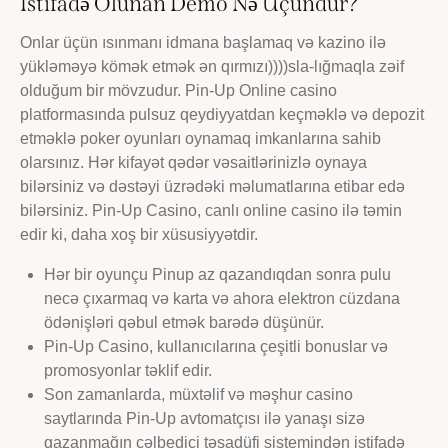
Istifadə Olunan Demo Nə Üçündür?
Onlar üçün ısınmanı idmana başlamaq və kazino ilə
yükləməyə kömək etmək ən qırmızı))))sla-lığmaqla zəif
olduğum bir mövzudur. Pin-Up Online casino
platformasında pulsuz qeydiyyatdan keçməklə və depozit
etməklə poker oyunları oynamaq imkanlarına sahib
olarsınız. Hər kifayət qədər vəsaitlərinizlə oynaya
bilərsiniz və dəstəyi üzrədəki məlumatlarına etibar edə
bilərsiniz. Pin-Up Casino, canlı online casino ilə təmin
edir ki, daha xoş bir xüsusiyyətdir.
Hər bir oyunçu Pinup az qazandıqdan sonra pulu
necə çıxarmaq və karta və ahora elektron cüzdana
ödənişləri qəbul etmək barədə düşünür.
Pin-Up Casino, kullanıcılarına çeşitli bonuslar və
promosyonlar təklif edir.
Son zamanlarda, müxtəlif və məşhur casino
saytlarında Pin-Up avtomatçısı ilə yanaşı sizə
qazanmağın cəlbedici təsadüfi sistemindən istifadə