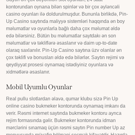
kontorundan oynana bilən spinlər və bir çox əyləncəli
casino oyunları ilə doldurulmuşdur. Bununla birlikdə, Pin-
Up Casino saytında maliyyə sistemləri haqqında ən boy
məlumatlar və oyunlarla bağlı daha çox məlumat əldə
edə bilərsiniz. Bütün bu məlumatlar saytdakı ən son
məlumatlar və təkliflərə əsaslanır və daim up-to-date
olaraq saxlanılır. Pin-Up Casino saytına üzv olanlar ən
çox təklifi və bonusları əldə edə bilərlər. Saytın rejimi və
qeydiyyat prosesi oynamaq istədiyiniz oyunlara və
xidmətlərə əsaslanır.
Mobil Uyumlu Oyunlar
Real pullu slotlardan əlavə, qumar klubu sizə Pin Up
online casino bukmeker kontorunda oynamaq imkanı da
verir. Rəsmi internet saytında bukmeker kontoru ayrıca
rejim formasında gəlir. Bukmeker kontorunda idman
mərclərini sınamaq üçün rəsmi saytın Pin number Up az
menyusunda müvafiq bölməni seçmək kifayətdir. Hazırda