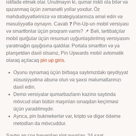
istifadə etmək olar. Unutmayın ki, qumar riskli ola bilər və
qazanmaq üçün zəmanətli yollar yoxdur. Öz
məhdudiyyətlərinizə və strategiyalarınıza əməl edin və
məsuliyyətlə oynayın. Cavab ❓ Pin-Up-un mobil versiyası
və smartfonlar üçün proqram varmı? 📌 Bəli, tərtibatçılar
mobil qurğular üçün resursun uyğunlaşdırılmış versiyasını
yaratmağın qayğısına qaldılar. Portala smartfon və ya
planşetdən daxil olsanız, Pin Upwards mobil avtomatik
olaraq açılacaq
pin up giris
.
Oyunu oynamaq üçün birbaşa saytımızdakı qeydiyyat
xüsusiyyətinə abunə olun və şəxsi məlumatlarınızı
daxil edin.
Demo versiyalar qumarbazların kazino saytında
mövcud olan bütün maşınları sınaqdan keçirməsi
üçün yaradılmışdır.
Ayrıca, pin bukmekerlər var, kripto və digər ödəmə
metodları da mövcuddur.
Saytın ən çox bəyənilən slot oyunları, 24 saat