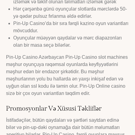
izləmək və təklif olunan təlimatları izləmək gərək
Hər çərşənbə günü oyunçular slotlarda mərclərdə 50-
yə qədər pulsuz fırlanma əldə edirlər.
Pin-Up Casino’da bir sıra fərqli kazino oyun variantları
mövcuddur.
Oyunçular müəyyən qaydalar və mərc diapazonları
olan bir masa seçə bilərlər.
Pin-Up Casino Azərbaycan Pin-Up Casino slot machines
məşhur oyunçuya rəqəmsal oyunlarda keyfiyyətlərini
məşhur edən bir endazor şirkətidir. Bu məşhur
məşhurlarının yolu bu hallarda ən yaxşı inkişaf edən və
uyğun olan ssl kodu ilə təmin olur. Pin-Up Online casino
sizə bir çox oyun variantları təqdim edir.
Promosyonlar Və Xüsusi Təkliflər
İstifadəçilər, bütün qaydaları və şərtləri saytdan edinə
bilər və pin-up-dəki oynamağa dair bütün məlumatları
aperitivo bilərlər. Pin-Up Casino, fərqli oyunlara məxsus