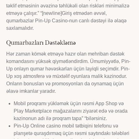
təklif etməsinin əvəzinə təhlükəli olan riskləri minimalizə
etməyə çalışır.” “[newline]Giriş etmədən əvvəl,
qumarbazlar Pin-Up Casino-nun canlı dəstəyi ilə əlaqə
saxlamalıdır.
Qumarbazları Dəstəkləmə
Hər zaman kömək etməyə hazır olan mehriban dəstək
komandasını yüksək qiymətləndirdim. Ümumiyyətlə, Pin-
Up onlayn qumar həvəskarları üçün layiqli seçimdir. Pin-
Up xoş atmosferə və müxtəlif oyunlara malik kazinodur.
Onların bonusları və promosyonları da oynamaq üçün
əlavə imkanlar yaradır.
Mobil proqramı yükləmək üçün rəsmi App Shop və
Play Marketplace mağazalarını ziyarət edə və orada
kazinonun adı ilə proqram tapa” “bilərsiniz.
Pin-Up Online casino mobil tətbiqini telefonu və
planşetə quraşdırmaq üçün rəsmi saytındakı tələbləri