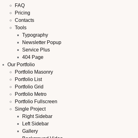
FAQ
Pricing
Contacts
Tools
Typography
Newsletter Popup
Service Plus
404 Page
Our Portfolio
Portfolio Masonry
Portfolio List
Portfolio Grid
Portfolio Metro
Portfolio Fullscreen
Single Project
Right Sidebar
Left Sidebar
Gallery