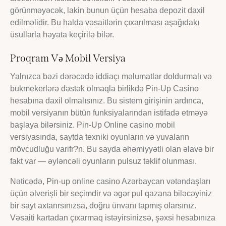
görünməyəcək, lakin bunun üçün hesaba depozit daxil
edilməlidir. Bu halda vəsaitlərin çıxarılması aşağıdakı
üsullarla həyata keçirilə bilər.
Proqram Və Mobil Versiya
Yalnızca bəzi dərəcədə iddiaçı məlumatlar doldurmalı və
bukmekerlərə dəstək olmaqla birlikdə Pin-Up Casino
hesabına daxil olmalısınız. Bu sistem girişinin ardınca,
mobil versiyanın bütün funksiyalarından istifadə etməyə
başlaya bilərsiniz. Pin-Up Online casino mobil
versiyasında, saytda texniki oyunların və yuvaların
mövcudluğu varifr?n. Bu sayda əhəmiyyətli olan əlavə bir
fakt var — əyləncəli oyunların pulsuz təklif olunması.
Nəticədə, Pin-up online casino Azərbaycan vətəndaşları
üçün əlverişli bir seçimdir və əgər pul qazana biləcəyiniz
bir sayt axtarırsınızsa, doğru ünvanı tapmış olarsınız.
Vəsaiti kartadan çıxarmaq istəyirsinizsə, şəxsi hesabınıza