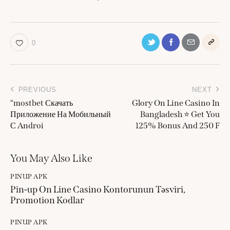
0
Post
PREVIOUS
NEXT
navigation
“mostbet Скачать
Glory On Line Casino In
Приложение На Мобильный
Bangladesh ⭐ Get You
С Androi
125% Bonus And 250 F
You May Also Like
PINUP APK
Pin-up On Line Casino Kontorunun Təsviri,
Promotion Kodlar
PINUP APK