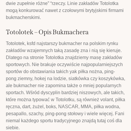
dwie zupełnie różne” “rzeczy. Linie zakładów Totolotka
mogą konkurować nawet z czołowymi brytyjskimi firmami
bukmacherskimi.
Totolotek – Opis Bukmachera
Totolotek, ksfd najstarszy bukmacher na polskim rynku
zakładów wzajemnych taką zasadę zna i nią się kieruje.
Dlatego na stronie Totolotka znajdziemy masę zakładów
sportowych. Nie brakuje oczywiście najpopularniejszych
sportów do obstawiania takich yak piłka nożna, ping-
pong ziemny, hokej na lodzie, siatkówka czy koszykówka,
ale bukmacher nie zapomina także o mniej popularnych
sportach. Wśród dyscyplin bardziej niszowych, ale takich,
które można typować w Totolotku, są również volant, piłka
ręczna, dart, żużel, boks, NASCAR, MMA, piłka wodna,
pesapallo, szachy, ping-pong stołowy i wiele więcej. Fani
niemal każdego sportu tradycyjnego znajdą tutaj coś dla
siebie.