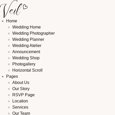
Home
Wedding Home
Wedding Photographer
Wedding Planner
Wedding Atelier
Announcement
Wedding Shop
Photogallery
Horizontal Scroll
Pages
About Us
Our Story
RSVP Page
Location
Services
Our Team