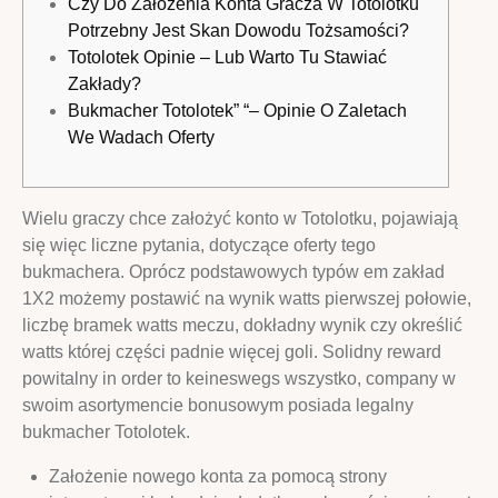
Czy Do Założenia Konta Gracza W Totolotku
Potrzebny Jest Skan Dowodu Tożsamości?
Totolotek Opinie – Lub Warto Tu Stawiać
Zakłady?
Bukmacher Totolotek” “– Opinie O Zaletach
We Wadach Oferty
Wielu graczy chce założyć konto w Totolotku, pojawiają
się więc liczne pytania, dotyczące oferty tego
bukmachera. Oprócz podstawowych typów em zakład
1X2 możemy postawić na wynik watts pierwszej połowie,
liczbę bramek watts meczu, dokładny wynik czy określić
watts której części padnie więcej goli. Solidny reward
powitalny in order to keineswegs wszystko, company w
swoim asortymencie bonusowym posiada legalny
bukmacher Totolotek.
Założenie nowego konta za pomocą strony