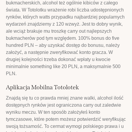
bukmacherskich, alcohol też ogólnie kibiców z całego
świata. W Totolotku wrażenie robi liczba udostępnionych
rynków, których watts przypadku najbardziej popularnych
wydarzeń znajdziemy z 120 wzwyż. Jest to dobry wynik,
ale wciąż brakuje mu troszkę carry out najlepszych
bukmacherów pod tym względem. 100% bonus do five
hundred PLN – aby uzyskać dostęp do bonusu, należy
założyć, a następnie zweryfikować konto gracza. W
drugiej kolejności trzeba dokonać wpłaty u kwocie
minimalnie something like 20 PLN, a maksymalnie 500
PLN.
Aplikacja Mobilna Totolotek
Znajdą się tu co prawda mniej znane walki, alcohol ilość
dostępnych rynków jest ograniczona carry out zaledwie
wyniku meczu. W ten sposób założyłeś konto
tymczasowe, które potem możesz potwierdzić weryfikując
swoją tożsamość. To cermat wymogi polskiego prawa i u