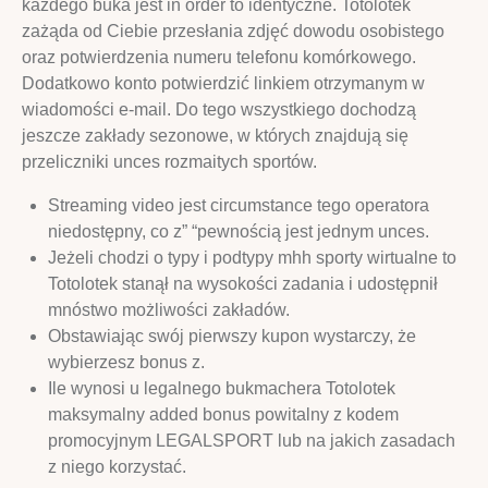
każdego buka jest in order to identyczne. Totolotek
zażąda od Ciebie przesłania zdjęć dowodu osobistego
oraz potwierdzenia numeru telefonu komórkowego.
Dodatkowo konto potwierdzić linkiem otrzymanym w
wiadomości e-mail. Do tego wszystkiego dochodzą
jeszcze zakłady sezonowe, w których znajdują się
przeliczniki unces rozmaitych sportów.
Streaming video jest circumstance tego operatora
niedostępny, co z” “pewnością jest jednym unces.
Jeżeli chodzi o typy i podtypy mhh sporty wirtualne to
Totolotek stanął na wysokości zadania i udostępnił
mnóstwo możliwości zakładów.
Obstawiając swój pierwszy kupon wystarczy, że
wybierzesz bonus z.
Ile wynosi u legalnego bukmachera Totolotek
maksymalny added bonus powitalny z kodem
promocyjnym LEGALSPORT lub na jakich zasadach
z niego korzystać.