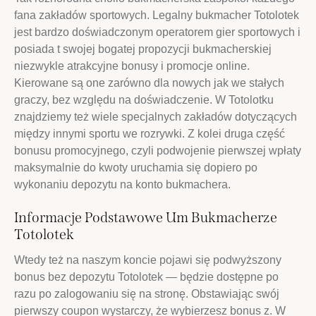
fana zakładów sportowych. Legalny bukmacher Totolotek
jest bardzo doświadczonym operatorem gier sportowych i
posiada t swojej bogatej propozycji bukmacherskiej
niezwykle atrakcyjne bonusy i promocje online.
Kierowane są one zarówno dla nowych jak we stałych
graczy, bez względu na doświadczenie. W Totolotku
znajdziemy też wiele specjalnych zakładów dotyczących
między innymi sportu we rozrywki. Z kolei druga część
bonusu promocyjnego, czyli podwojenie pierwszej wpłaty
maksymalnie do kwoty uruchamia się dopiero po
wykonaniu depozytu na konto bukmachera.
Informacje Podstawowe Um Bukmacherze
Totolotek
Wtedy też na naszym koncie pojawi się podwyższony
bonus bez depozytu Totolotek — będzie dostępne po
razu po zalogowaniu się na stronę. Obstawiając swój
pierwszy coupon wystarczy, że wybierzesz bonus z. W