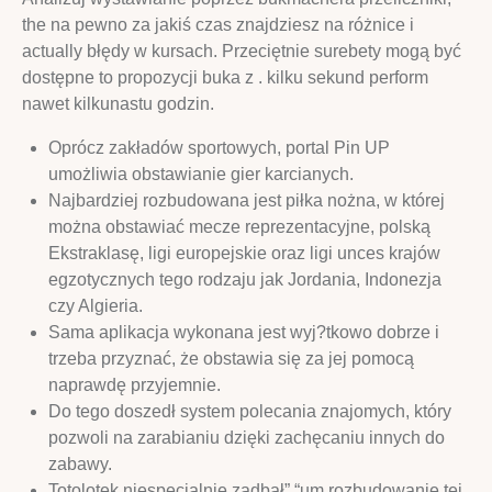
the na pewno za jakiś czas znajdziesz na różnice i
actually błędy w kursach. Przeciętnie surebety mogą być
dostępne to propozycji buka z . kilku sekund perform
nawet kilkunastu godzin.
Oprócz zakładów sportowych, portal Pin UP
umożliwia obstawianie gier karcianych.
Najbardziej rozbudowana jest piłka nożna, w której
można obstawiać mecze reprezentacyjne, polską
Ekstraklasę, ligi europejskie oraz ligi unces krajów
egzotycznych tego rodzaju jak Jordania, Indonezja
czy Algieria.
Sama aplikacja wykonana jest wyj?tkowo dobrze i
trzeba przyznać, że obstawia się za jej pomocą
naprawdę przyjemnie.
Do tego doszedł system polecania znajomych, który
pozwoli na zarabianiu dzięki zachęcaniu innych do
zabawy.
Totolotek niespecjalnie zadbał” “um rozbudowanie tej