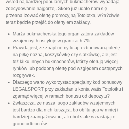
wśród najbardziej popularnych bukmacherów wypadają
zdecydowanie najgorzej. Skoro już udało nam się
przeanalizować ofertę promocyjną Totolotka, w?a?ciwie
teraz będzie przejść do oferty em zakłady.
Marża bukmacherska tego organizatora zakładów
wzajemnych oscyluje w granicach 7%.
Prawdą jest, że znajdziemy tutaj rozbudowaną ofertę
na piłkę nożną, koszykówkę czy siatkówkę, ale jest
też kilku innych bukmacherów, którzy oferują więcej
rynków lub podobną ofertę pod względem dostępnych
rozgrywek.
Dlaczego warto wykorzystać specjalny kod bonusowy
LEGALSPORT przy zakładaniu konta watts Totolotku i
zgarnąć więcej w ramach bonusu od depozytu?
Zwłaszcza, że nasza luogo zakładów wzajemnych
jest bardzo dla nich kusząca, bo obfitująca w mniej i
bardziej zaangażowane, alcohol stale wzrastające
grono odbiorców.