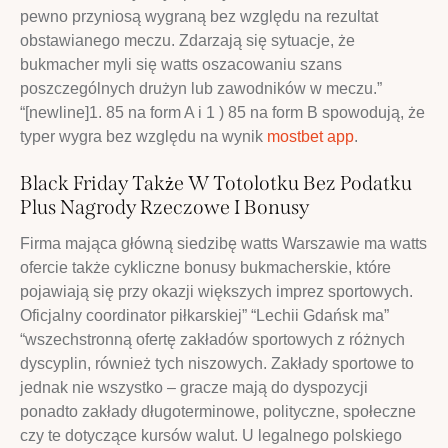
pewno przyniosą wygraną bez względu na rezultat
obstawianego meczu. Zdarzają się sytuacje, że
bukmacher myli się watts oszacowaniu szans
poszczególnych drużyn lub zawodników w meczu.”
“[newline]1. 85 na form A i 1 ) 85 na form B spowodują, że
typer wygra bez względu na wynik
mostbet app
.
Black Friday Także W Totolotku Bez Podatku
Plus Nagrody Rzeczowe I Bonusy
Firma mająca główną siedzibę watts Warszawie ma watts
ofercie także cykliczne bonusy bukmacherskie, które
pojawiają się przy okazji większych imprez sportowych.
Oficjalny coordinator piłkarskiej” “Lechii Gdańsk ma”
“wszechstronną ofertę zakładów sportowych z różnych
dyscyplin, również tych niszowych. Zakłady sportowe to
jednak nie wszystko – gracze mają do dyspozycji
ponadto zakłady długoterminowe, polityczne, społeczne
czy te dotyczące kursów walut. U legalnego polskiego