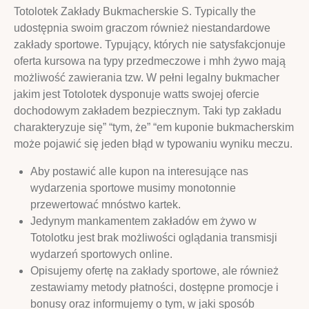
Totolotek Zakłady Bukmacherskie S. Typically the
udostępnia swoim graczom również niestandardowe
zakłady sportowe. Typujący, których nie satysfakcjonuje
oferta kursowa na typy przedmeczowe i mhh żywo mają
możliwość zawierania tzw. W pełni legalny bukmacher
jakim jest Totolotek dysponuje watts swojej ofercie
dochodowym zakładem bezpiecznym. Taki typ zakładu
charakteryzuje się” “tym, że” “em kuponie bukmacherskim
może pojawić się jeden błąd w typowaniu wyniku meczu.
Aby postawić alle kupon na interesujące nas
wydarzenia sportowe musimy monotonnie
przewertować mnóstwo kartek.
Jedynym mankamentem zakładów em żywo w
Totolotku jest brak możliwości oglądania transmisji
wydarzeń sportowych online.
Opisujemy ofertę na zakłady sportowe, ale również
zestawiamy metody płatności, dostępne promocje i
bonusy oraz informujemy o tym, w jaki sposób