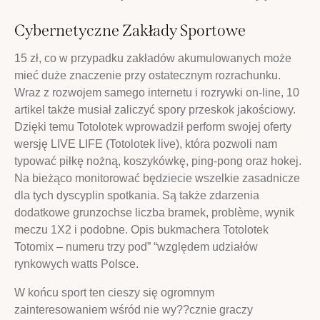
Cybernetyczne Zakłady Sportowe
15 zł, co w przypadku zakładów akumulowanych może
mieć duże znaczenie przy ostatecznym rozrachunku.
Wraz z rozwojem samego internetu i rozrywki on-line, 10
artikel także musiał zaliczyć spory przeskok jakościowy.
Dzięki temu Totolotek wprowadził perform swojej oferty
wersję LIVE LIFE (Totolotek live), która pozwoli nam
typować piłkę nożną, koszykówkę, ping-pong oraz hokej.
Na bieżąco monitorować będziecie wszelkie zasadnicze
dla tych dyscyplin spotkania. Są także zdarzenia
dodatkowe grunzochse liczba bramek, problème, wynik
meczu 1X2 i podobne. Opis bukmachera Totolotek
Totomix – numeru trzy pod” “względem udziałów
rynkowych watts Polsce.
W końcu sport ten cieszy się ogromnym
zainteresowaniem wśród nie wy??cznie graczy