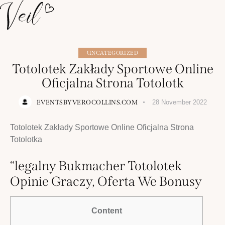
UNCATEGORIZED
Totolotek Zakłady Sportowe Online
Oficjalna Strona Totolotk
EVENTSBYVEROCOLLINS.COM
28 November 2022
Totolotek Zakłady Sportowe Online Oficjalna Strona
Totolotka
“legalny Bukmacher Totolotek
Opinie Graczy, Oferta We Bonusy
Content