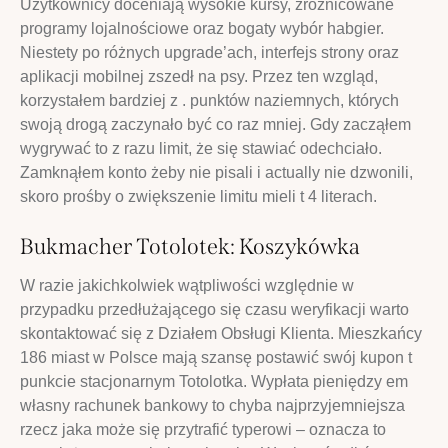
Użytkownicy doceniają wysokie kursy, zróżnicowane
programy lojalnościowe oraz bogaty wybór habgier.
Niestety po różnych upgrade’ach, interfejs strony oraz
aplikacji mobilnej zszedł na psy. Przez ten wzgląd,
korzystałem bardziej z . punktów naziemnych, których
swoją drogą zaczynało być co raz mniej. Gdy zacząłem
wygrywać to z razu limit, że się stawiać odechciało.
Zamknąłem konto żeby nie pisali i actually nie dzwonili,
skoro prośby o zwiększenie limitu mieli t 4 literach.
Bukmacher Totolotek: Koszykówka
W razie jakichkolwiek wątpliwości względnie w
przypadku przedłużającego się czasu weryfikacji warto
skontaktować się z Działem Obsługi Klienta. Mieszkańcy
186 miast w Polsce mają szansę postawić swój kupon t
punkcie stacjonarnym Totolotka. Wypłata pieniędzy em
własny rachunek bankowy to chyba najprzyjemniejsza
rzecz jaka może się przytrafić typerowi – oznacza to