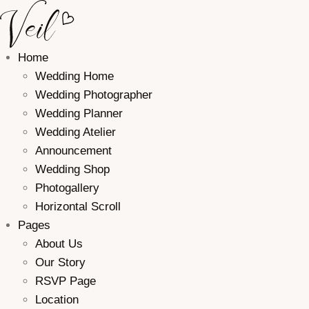
Home
Wedding Home
Wedding Photographer
Wedding Planner
Wedding Atelier
Announcement
Wedding Shop
Photogallery
Horizontal Scroll
Pages
About Us
Our Story
RSVP Page
Location