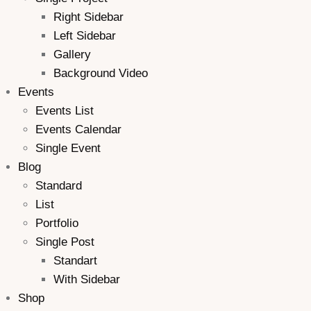
Right Sidebar
Left Sidebar
Gallery
Background Video
Events
Events List
Events Calendar
Single Event
Blog
Standard
List
Portfolio
Single Post
Standart
With Sidebar
Shop