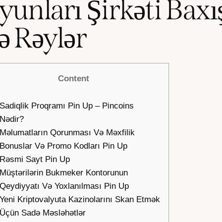
yunları Şirkəti Baxı
ə Rəylər
Content
Sadiqlik Proqramı Pin Up – Pincoins
Nədir?
Məlumatların Qorunması Və Məxfilik
Bonuslar Və Promo Kodları Pin Up
Rəsmi Sayt Pin Up
Müştərilərin Bukmeker Kontorunun
Qeydiyyatı Və Yoxlanılması Pin Up
Yeni Kriptovalyuta Kazinolarını Skan Etmək
Üçün Sadə Məsləhətlər