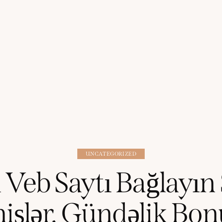
UNCATEGORIZED
 Veb Saytı Bağlayın️ 
işlər, Gündəlik Bonu