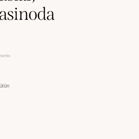
Casinoda
ents
Bütün