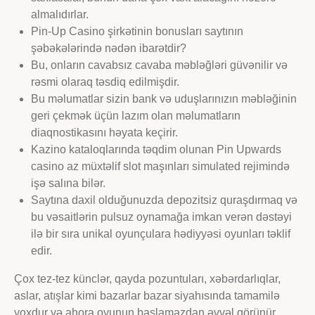
almalıdırlar.
Pin-Up Casino şirkətinin bonusları saytının
şəbəkələrində nədən ibarətdir?
Bu, onların cavabsız cavaba məbləğləri güvənilir və
rəsmi olaraq təsdiq edilmişdir.
Bu məlumatlar sizin bank və uduşlarınızın məbləğinin
geri çekmək üçün lazım olan məlumatların
diaqnostikasını həyata keçirir.
Kazino kataloqlarında təqdim olunan Pin Upwards
casino az müxtəlif slot maşınları simulated rejimində
işə salına bilər.
Saytına daxil olduğunuzda depozitsiz quraşdırmaq və
bu vəsaitlərin pulsuz oynamağa imkan verən dəstəyi
ilə bir sıra unikal oyunçulara hədiyyəsi oyunları təklif
edir.
Çox tez-tez künclər, qayda pozuntuları, xəbərdarlıqlar,
aslar, atışlar kimi bazarlar bazar siyahısında tamamilə
yoxdur və ahora oyunun başlamazdan əvvəl görünür.