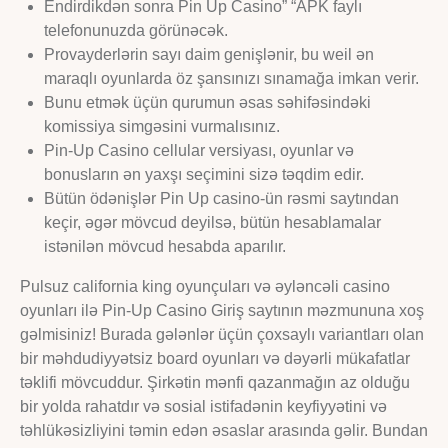
Endirdikdən sonra Pin Up Casino” “APK faylı
telefonunuzda görünəcək.
Provayderlərin sayı daim genişlənir, bu weil ən
maraqlı oyunlarda öz şansınızı sınamağa imkan verir.
Bunu etmək üçün qurumun əsas səhifəsindəki
komissiya simgəsini vurmalısınız.
Pin-Up Casino cellular versiyası, oyunlar və
bonusların ən yaxşı seçimini sizə təqdim edir.
Bütün ödənişlər Pin Up casino-ün rəsmi saytından
keçir, əgər mövcud deyilsə, bütün hesablamalar
istənilən mövcud hesabda aparılır.
Pulsuz california king oyunçuları və əyləncəli casino
oyunları ilə Pin-Up Casino Giriş saytının məzmununa xoş
gəlmisiniz! Burada gələnlər üçün çoxsaylı variantları olan
bir məhdudiyyətsiz board oyunları və dəyərli mükafatlar
təklifi mövcuddur. Şirkətin mənfi qazanmağın az olduğu
bir yolda rahatdır və sosial istifadənin keyfiyyətini və
təhlükəsizliyini təmin edən əsaslar arasında gəlir. Bundan