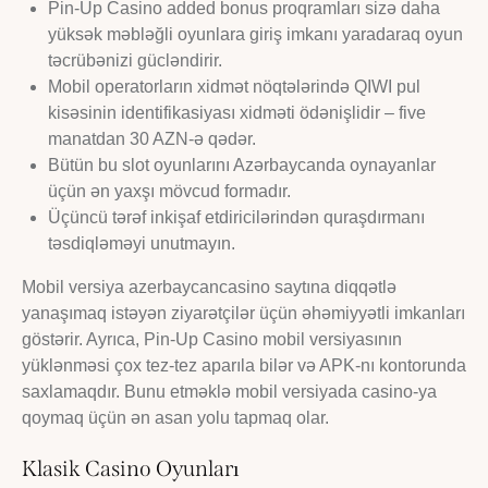
Pin-Up Casino added bonus proqramları sizə daha
yüksək məbləğli oyunlara giriş imkanı yaradaraq oyun
təcrübənizi gücləndirir.
Mobil operatorların xidmət nöqtələrində QIWI pul
kisəsinin identifikasiyası xidməti ödənişlidir – five
manatdan 30 AZN-ə qədər.
Bütün bu slot oyunlarını Azərbaycanda oynayanlar
üçün ən yaxşı mövcud formadır.
Üçüncü tərəf inkişaf etdiricilərindən quraşdırmanı
təsdiqləməyi unutmayın.
Mobil versiya azerbaycancasino saytına diqqətlə
yanaşımaq istəyən ziyarətçilər üçün əhəmiyyətli imkanları
göstərir. Ayrıca, Pin-Up Casino mobil versiyasının
yüklənməsi çox tez-tez aparıla bilər və APK-nı kontorunda
saxlamaqdır. Bunu etməklə mobil versiyada casino-ya
qoymaq üçün ən asan yolu tapmaq olar.
Klasik Casino Oyunları