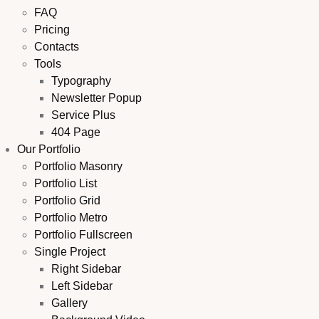
FAQ
Pricing
Contacts
Tools
Typography
Newsletter Popup
Service Plus
404 Page
Our Portfolio
Portfolio Masonry
Portfolio List
Portfolio Grid
Portfolio Metro
Portfolio Fullscreen
Single Project
Right Sidebar
Left Sidebar
Gallery