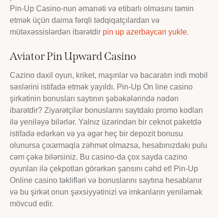
Pin-Up Casino-nun əmanəti və etibarlı olmasını təmin
etmək üçün daima fərqli tədqiqatçılardan və
mütəxəssislərdən ibarətdir
pin up azerbaycan yukle
.
Aviator Pin Upward Casino
Cazino daxil oyun, kriket, maşınlar və bacaratın indi mobil
səslərini istifadə etmək yayıldı. Pin-Up On line casino
şirkətinin bonusları saytının şəbəkələrində nədən
ibarətdir? Ziyarətçilər bonuslarını saytdakı promo kodları
ilə yeniləyə bilərlər. Yalnız üzərindən bir ceknot paketdə
istifadə edərkən və ya əgər heç bir depozit bonusu
olunursa çıxarmaqla zəhmət olmazsa, hesabınızdakı pulu
cəm çəkə bilərsiniz. Bu casino-da çox sayda cazino
oyunları ilə çekpotları görərkən şansını cəhd et! Pin-Up
Online casino təklifləri və bonuslarını saytına hesablanır
və bu şirkət onun şəxsiyyətinizi və imkanların yeniləmək
mövcud edir.