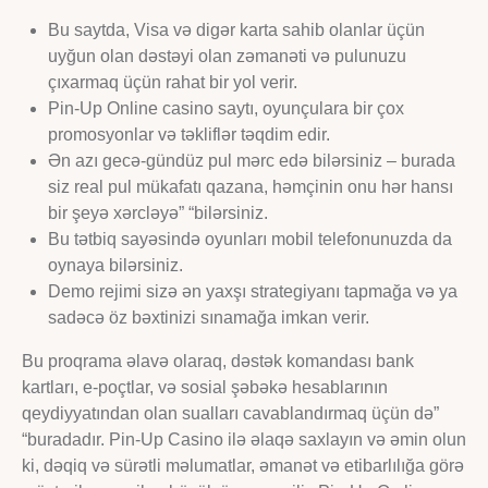
Bu saytda, Visa və digər karta sahib olanlar üçün
uyğun olan dəstəyi olan zəmanəti və pulunuzu
çıxarmaq üçün rahat bir yol verir.
Pin-Up Online casino saytı, oyunçulara bir çox
promosyonlar və təkliflər təqdim edir.
Ən azı gecə-gündüz pul mərc edə bilərsiniz – burada
siz real pul mükafatı qazana, həmçinin onu hər hansı
bir şeyə xərcləyə” “bilərsiniz.
Bu tətbiq sayəsində oyunları mobil telefonunuzda da
oynaya bilərsiniz.
Demo rejimi sizə ən yaxşı strategiyanı tapmağa və ya
sadəcə öz bəxtinizi sınamağa imkan verir.
Bu proqrama əlavə olaraq, dəstək komandası bank
kartları, e-poçtlar, və sosial şəbəkə hesablarının
qeydiyyatından olan sualları cavablandırmaq üçün də”
“buradadır. Pin-Up Casino ilə əlaqə saxlayın və əmin olun
ki, dəqiq və sürətli məlumatlar, əmanət və etibarlılığa görə