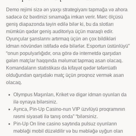
Demo rejimi sizə ən yaxşı strategiyanı tapmağa və ahora
sadəcə öz bəxtinizi sınamağa imkan verir. Mərc ölçüsü
geniş diapazonda təyin edilə bilər ki, bu da slotları
mümkün qədər geniş auditoriya üçün maraqlı edir.
Oyunçular şanslarını artırmaq üçün ən çox bildikləri
idman növündən istifadə edə bilərlər. Esportun üstünlüyü”
“onun populyarlığıdır, ona görə də internetdə qarşıdan
gələn matçlar haqqında məlumat tapmaq asan olacaq.
Komandaların statistikası da kifayət qədər təfərrüatlı
olduğundan qarşıdakı matç üçün proqnoz vermək asan
olacaq.
Olympus Maşınları, Kriket və digər idman oyunları da
ilə oynaya bilərsiniz.
Ayrıca, Pin-Up Casino-nun VIP üzvlüyü proqramının
rəsmi siyasəti ilə tanış onda” “bilərsiniz.
Pin-Up On line casino saytında pulsuz oyunların
məbləği mobil düzəldilir və bu məbləğə uyğun olan