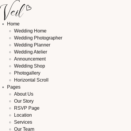
Home
Wedding Home
Wedding Photographer
Wedding Planner
Wedding Atelier
Announcement
Wedding Shop
Photogallery
Horizontal Scroll
Pages
About Us
Our Story
RSVP Page
Location
Services
Our Team