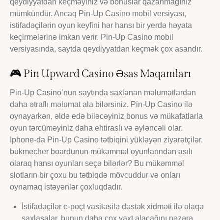
qeydiyyatdan keçməyiniz və bonuslar qazanmağınız
mümkündür. Ancaq Pin-Up Casino mobil versiyası,
istifadəçilərin oyun keyfini hər hansı bir yerdə həyata
keçirmələrinə imkan verir. Pin-Up Casino mobil
versiyasında, saytda qeydiyyatdan keçmək çox asandır.
🎮 Pin Upward Casino Əsas Məqamları
Pin-Up Casino’nun saytında saxlanan məlumatlardan
daha ətraflı məlumat ala bilərsiniz. Pin-Up Casino ilə
oynayarkən, əldə edə biləcəyiniz bonus və mükafatlarla
oyun tərcüməyiniz daha ehtiraslı və əyləncəli olar.
Iphone-da Pin-Up Casino tətbiqini yükləyən ziyarətçilər,
bukmecher boardunun mükəmməl oyunlarından asılı
olaraq hansı oyunları seçə bilərlər? Bu mükəmməl
slotların bir çoxu bu tətbiqdə mövcuddur və onları
oynamaq istəyənlər çoxluqdadır.
İstifadəçilər e-poçt vasitəsilə dəstək xidməti ilə əlaqə
saxlasalar, bunun daha çox vaxt alacağını nəzərə