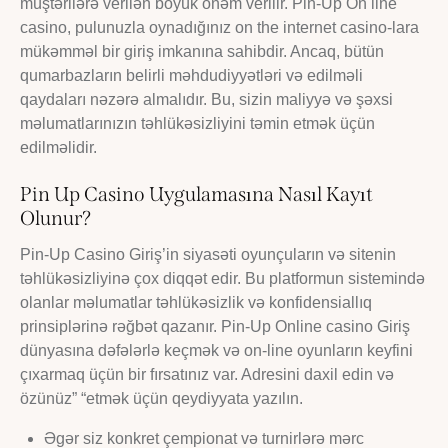
müştərilərə verilən böyük önəm verilir. Pin-Up On line
casino, pulunuzla oynadığınız on the internet casino-lara
mükəmməl bir giriş imkanına sahibdir. Ancaq, bütün
qumarbazların belirli məhdudiyyətləri və edilməli
qaydaları nəzərə almalıdır. Bu, sizin maliyyə və şəxsi
məlumatlarınızın təhlükəsizliyini təmin etmək üçün
edilməlidir.
Pin Up Casino Uygulamasına Nasıl Kayıt
Olunur?
Pin-Up Casino Giriş’in siyasəti oyunçuların və sitenin
təhlükəsizliyinə çox diqqət edir. Bu platformun sistemində
olanlar məlumatlar təhlükəsizlik və konfidensiallıq
prinsiplərinə rəğbət qazanır. Pin-Up Online casino Giriş
dünyasına dəfələrlə keçmək və on-line oyunların keyfini
çıxarmaq üçün bir fırsatınız var. Adresini daxil edin və
özünüz” “etmək üçün qeydiyyata yazılın.
Əgər siz konkret çempionat və turnirlərə mərc