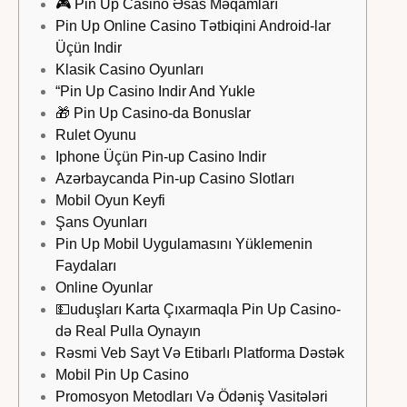
🎮 Pin Up Casino Əsas Məqamları
Pin Up Online Casino Tətbiqini Android-lar
Üçün Indir
Klasik Casino Oyunları
“Pin Up Casino Indir And Yukle
🎁 Pin Up Casino-da Bonuslar
Rulet Oyunu
Iphone Üçün Pin-up Casino Indir
Azərbaycanda Pin-up Casino Slotları
Mobil Oyun Keyfi
Şans Oyunları
Pin Up Mobil Uygulamasını Yüklemenin
Faydaları
Online Oyunlar
💵uduşları Karta Çıxarmaqla Pin Up Casino-
də Real Pulla Oynayın
Rəsmi Veb Sayt Və Etibarlı Platforma Dəstək
Mobil Pin Up Casino
Promosyon Metodları Və Ödəniş Vasitələri