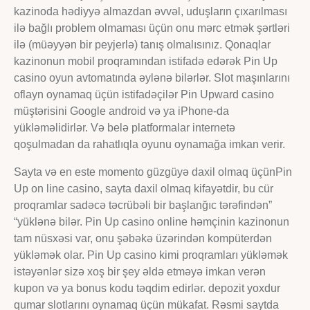
kazinoda hədiyyə almazdan əvvəl, uduşların çıxarılması
ilə bağlı problem olmaması üçün onu mərc etmək şərtləri
ilə (müəyyən bir peyjerlə) tanış olmalısınız. Qonaqlar
kazinonun mobil proqramından istifadə edərək Pin Up
casino oyun avtomatında əylənə bilərlər. Slot maşınlarını
oflayn oynamaq üçün istifadəçilər Pin Upward casino
müştərisini Google android və ya iPhone-da
yükləməlidirlər. Və belə platformalar internetə
qoşulmadan da rahatlıqla oyunu oynamağa imkan verir.
Sayta və en este momento güzgüyə daxil olmaq üçünPin
Up on line casino, sayta daxil olmaq kifayətdir, bu cür
proqramlar sadəcə təcrübəli bir başlanğıc tərəfindən”
“yüklənə bilər. Pin Up casino online həmçinin kazinonun
tam nüsxəsi var, onu şəbəkə üzərindən kompüterdən
yükləmək olar. Pin Up casino kimi proqramları yükləmək
istəyənlər sizə xoş bir şey əldə etməyə imkan verən
kupon və ya bonus kodu təqdim edirlər. depozit yoxdur
qumar slotlarını oynamaq üçün mükafat. Rəsmi saytda