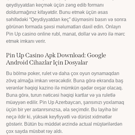
qeydiyyatdan keçmək üçün zəng edib formanı
doldurmağınız kifayətdir. Bunu etmək üçün əsas
səhifədəki “Qeydiyyatdan keç” düyməsini basın və sonra
görünən formada şəxsi məlumatları daxil edin. Onlayn
Pin Up casino online rubl, manat, dollar və avro ilə mərc
etmək imkanı verir.
Pin Up Casino Apk Download: Google
Android Cihazlar Için Dosyalar
Bu bölmə poker, rulet və daha çox oyun oynamaqdan
zövq almağa imkan verəcəkdir. Buna görə ekranda baş
verənlər həqiqi kazino ilə mümkün qədər oxşar olacaq.
Buna görə, turun nəticəsi həqiqi kartlar və ya ruletlə
müəyyən edilir. Pin Up Azerbaycan, şansınızı yoxlamaq
üçün bir yer axtarırsınızsa, əla seçimdir. Bu layihə bir
neçə ildir ki, yüksək keyfiyyətli və dürüst xidmətlər
göstərir. Bütün bu müddət ərzində actual müştərilərdən
çox sayda müsbət rəy aldı.