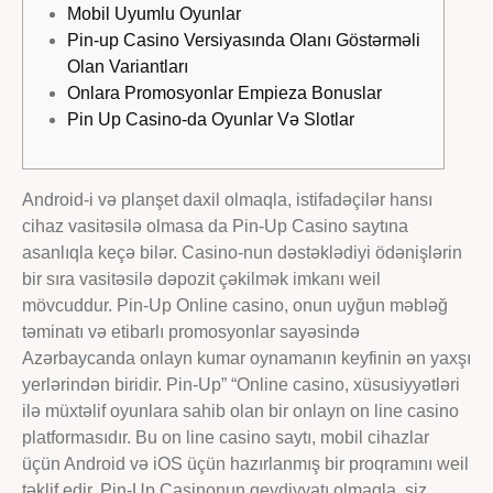
Mobil Uyumlu Oyunlar
Pin-up Casino Versiyasında Olanı Göstərməli
Olan Variantları
Onlara Promosyonlar Empieza Bonuslar
Pin Up Casino-da Oyunlar Və Slotlar
Android-i və planşet daxil olmaqla, istifadəçilər hansı
cihaz vasitəsilə olmasa da Pin-Up Casino saytına
asanlıqla keçə bilər. Casino-nun dəstəklədiyi ödənişlərin
bir sıra vasitəsilə dəpozit çəkilmək imkanı weil
mövcuddur. Pin-Up Online casino, onun uyğun məbləğ
təminatı və etibarlı promosyonlar sayəsində
Azərbaycanda onlayn kumar oynamanın keyfinin ən yaxşı
yerlərindən biridir. Pin-Up” “Online casino, xüsusiyyətləri
ilə müxtəlif oyunlara sahib olan bir onlayn on line casino
platformasıdır. Bu on line casino saytı, mobil cihazlar
üçün Android və iOS üçün hazırlanmış bir proqramını weil
təklif edir. Pin-Up Casinonun qeydiyyatı olmaqla, siz