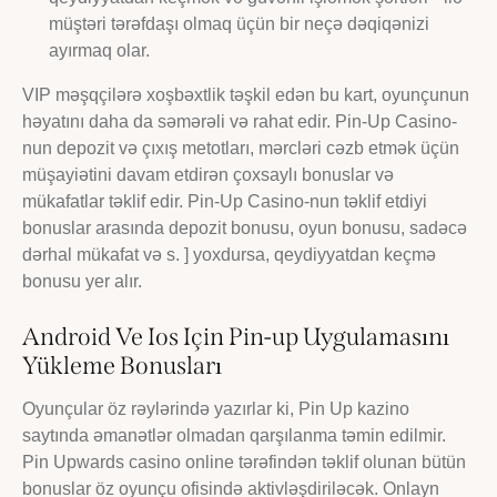
müştəri tərəfdaşı olmaq üçün bir neçə dəqiqənizi
ayırmaq olar.
VIP məşqçilərə xoşbəxtlik təşkil edən bu kart, oyunçunun
həyatını daha da səmərəli və rahat edir. Pin-Up Casino-
nun depozit və çıxış metotları, mərcləri cəzb etmək üçün
müşayiətini davam etdirən çoxsaylı bonuslar və
mükafatlar təklif edir. Pin-Up Casino-nun təklif etdiyi
bonuslar arasında depozit bonusu, oyun bonusu, sadəcə
dərhal mükafat və s. ] yoxdursa, qeydiyyatdan keçmə
bonusu yer alır.
Android Ve Ios Için Pin-up Uygulamasını
Yükleme Bonusları
Oyunçular öz rəylərində yazırlar ki, Pin Up kazino
saytında əmanətlər olmadan qarşılanma təmin edilmir.
Pin Upwards casino online tərəfindən təklif olunan bütün
bonuslar öz oyunçu ofisində aktivləşdiriləcək. Onlayn