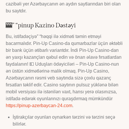
cazibəli yer Azərbaycanın ən aydın saytlarından biri olan
bu saytdır.
🎰” “pinup Kazino Dəstəyi
Bu, istifadəçiyə” “həqqi ilə xidməti təmin etməyi
bacarmalıdır. Pin-Up Casino-da qumarbazlar üçün əktəbli
bir bank üçün ətibarlı variantdır. İndi Pin-Up Casino-dan
ən yaxşı kazançları qəbul edin və önan əlavə fırsatlardan
faydalanın! 💵 Uduşları ödəyiciləri – Pin-Up Casino-nun
ən üstün xidmətlərinə malik olmaq. Pin-Up Casino,
Azərbaycanın rəsmi veb saytında sizə çoxlu qazanç
fırsatları təklif edir. Casino saytının pulsuz yüklənə bilən
mobil versiyası ilə istənilən vaxt, hansı yerə olasınızsa,
istifadə edərək oyunlarınızı quraşdırmaq mümkündür
https://pinup-azerbaycan-24.com
.
İştirakçılar oyunları oynarkən tərzini və tərzini seçə
bilirlər.