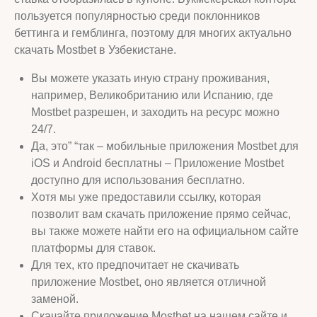
пользуется популярностью среди поклонников
беттинга и гемблинга, поэтому для многих актуально
скачать Mostbet в Узбекистане.
Вы можете указать иную страну проживания,
например, Великобританию или Испанию, где
Mostbet разрешен, и заходить на ресурс можно
24/7.
Да, это” “так – мобильные приложения Mostbet для
iOS и Android бесплатны – Приложение Mostbet
доступно для использования бесплатно.
Хотя мы уже предоставили ссылку, которая
позволит вам скачать приложение прямо сейчас,
вы также можете найти его на официальном сайте
платформы для ставок.
Для тех, кто предпочитает не скачивать
приложение Mostbet, оно является отличной
заменой.
Скачайте приложение Mostbet на нашем сайте и