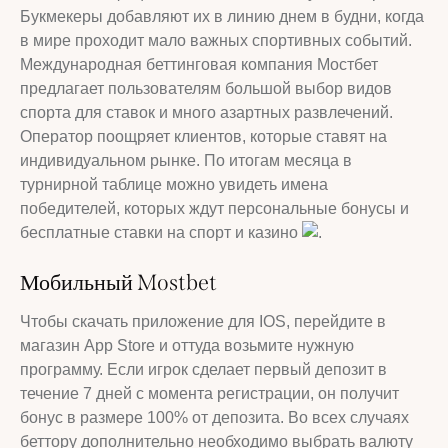
Букмекеры добавляют их в линию днем в будни, когда
в мире проходит мало важных спортивных событий.
Международная беттинговая компания Мостбет
предлагает пользователям большой выбор видов
спорта для ставок и много азартных развлечений.
Оператор поощряет клиентов, которые ставят на
индивидуальном рынке. По итогам месяца в
турнирной таблице можно увидеть имена
победителей, которых ждут персональные бонусы и
бесплатные ставки на спорт и казино
.
Мобильный Mostbet
Чтобы скачать приложение для IOS, перейдите в
магазин App Store и оттуда возьмите нужную
программу. Если игрок сделает первый депозит в
течение 7 дней с момента регистрации, он получит
бонус в размере 100% от депозита. Во всех случаях
беттору дополнительно необходимо выбрать валюту