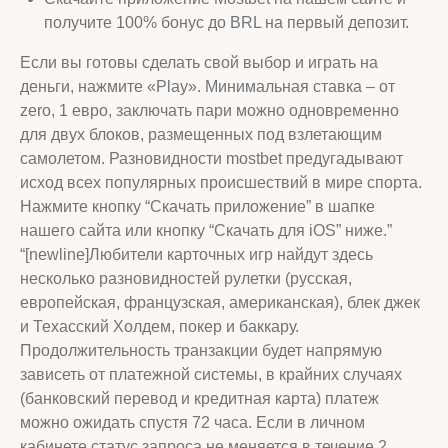
получите 100% бонус до BRL на первый депозит.
Если вы готовы сделать свой выбор и играть на
деньги, нажмите «Play». Минимальная ставка – от
zero, 1 евро, заключать пари можно одновременно
для двух блоков, размещенных под взлетающим
самолетом. Разновидности mostbet предугадывают
исход всех популярных происшествий в мире спорта.
Нажмите кнопку “Скачать приложение” в шапке
нашего сайта или кнопку “Скачать для iOS” ниже.”
“[newline]Любители карточных игр найдут здесь
несколько разновидностей рулетки (русская,
европейская, французская, американская), блек джек
и Техасский Холдем, покер и баккару.
Продолжительность транзакции будет напрямую
зависеть от платежной системы, в крайних случаях
(банковский перевод и кредитная карта) платеж
можно ожидать спустя 72 часа. Если в личном
кабинете статус запроса не меняется в течение 2