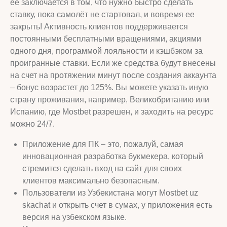
ее заключается в том, что нужно быстро сделать
ставку, пока самолёт не стартовал, и вовремя ее
закрыть! Активность клиентов поддерживается
постоянными бесплатными вращениями, акциями
одного дня, программой лояльности и кэшбэком за
проигранные ставки. Если же средства будут внесены
на счет на протяжении минут после создания аккаунта
– бонус возрастет до 125%. Вы можете указать иную
страну проживания, например, Великобританию или
Испанию, где Mostbet разрешен, и заходить на ресурс
можно 24/7.
Приложение для ПК – это, пожалуй, самая
инновационная разработка букмекера, который
стремится сделать вход на сайт для своих
клиентов максимально безопасным.
Пользователи из Узбекистана могут Mostbet uz
skachat и открыть счет в сумах, у приложения есть
версия на узбекском языке.