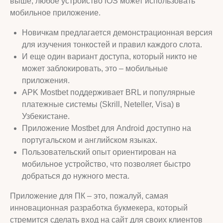
выше, любое устройство iOS может использовать
мобильное приложение.
Новичкам предлагается демонстрационная версия
для изучения тонкостей и правил каждого слота.
И еще один вариант доступа, который никто не
может заблокировать, это – мобильные
приложения.
APK Mostbet поддерживает BRL и популярные
платежные системы (Skrill, Neteller, Visa) в
Узбекистане.
Приложение Mostbet для Android доступно на
португальском и английском языках.
Пользовательский опыт ориентирован на
мобильное устройство, что позволяет быстро
добраться до нужного места.
Приложение для ПК – это, пожалуй, самая
инновационная разработка букмекера, который
стремится сделать вход на сайт для своих клиентов