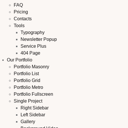
FAQ
Pricing
Contacts
Tools
Typography
Newsletter Popup
Service Plus
404 Page
Our Portfolio
Portfolio Masonry
Portfolio List
Portfolio Grid
Portfolio Metro
Portfolio Fullscreen
Single Project
Right Sidebar
Left Sidebar
Gallery