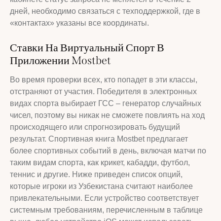
дней, необходимо связаться с техподдержкой, где в
«контактах» указаны все координаты.
Ставки На Виртуальный Спорт В
Приложении Mostbet
Во время проверки всех, кто попадет в эти классы,
отстраняют от участия. Победителя в электронных
видах спорта выбирает ГСС – генератор случайных
чисел, поэтому вы никак не сможете повлиять на ход
происходящего или спрогнозировать будущий
результат. Спортивная книга Mostbet предлагает
более спортивных событий в день, включая матчи по
таким видам спорта, как крикет, кабадди, футбол,
теннис и другие. Ниже приведен список опций,
которые игроки из Узбекистана считают наиболее
привлекательными. Если устройство соответствует
системным требованиям, перечисленным в таблице