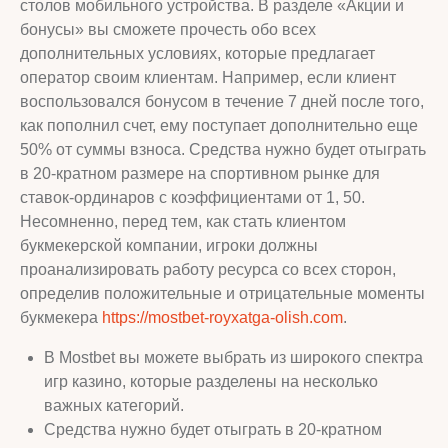
столов мобильного устройства. В разделе «Акции и
бонусы» вы сможете прочесть обо всех
дополнительных условиях, которые предлагает
оператор своим клиентам. Например, если клиент
воспользовался бонусом в течение 7 дней после того,
как пополнил счет, ему поступает дополнительно еще
50% от суммы взноса. Средства нужно будет отыграть
в 20-кратном размере на спортивном рынке для
ставок-ординаров с коэффициентами от 1, 50.
Несомненно, перед тем, как стать клиентом
букмекерской компании, игроки должны
проанализировать работу ресурса со всех сторон,
определив положительные и отрицательные моменты
букмекера
https://mostbet-royxatga-olish.com
.
В Mostbet вы можете выбрать из широкого спектра
игр казино, которые разделены на несколько
важных категорий.
Средства нужно будет отыграть в 20-кратном