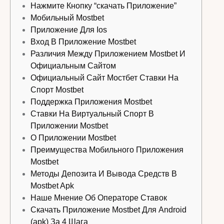
Нажмите Кнопку “скачать Приложение”
Мобильный Mostbet
Приложение Для Ios
Вход В Приложение Mostbet
Различия Между Приложением Mostbet И
Официальным Сайтом
Официальный Сайт Мостбет Ставки На
Спорт Mostbet
Поддержка Приложения Mostbet
Ставки На Виртуальный Спорт В
Приложении Mostbet
О Приложении Mostbet
Преимущества Мобильного Приложения
Mostbet
Методы Депозита И Вывода Средств В
Mostbet Apk
Наше Мнение Об Операторе Ставок
Скачать Приложение Mostbet Для Android
(apk) За 4 Шага