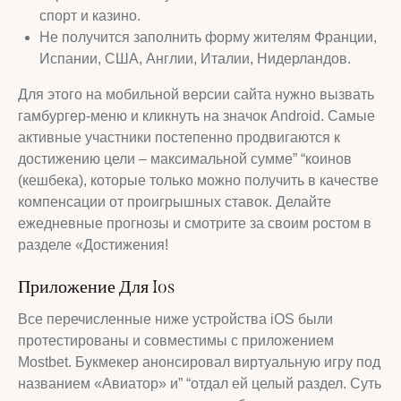
спорт и казино.
Не получится заполнить форму жителям Франции,
Испании, США, Англии, Италии, Нидерландов.
Для этого на мобильной версии сайта нужно вызвать
гамбургер-меню и кликнуть на значок Android. Самые
активные участники постепенно продвигаются к
достижению цели – максимальной сумме” “коинов
(кешбека), которые только можно получить в качестве
компенсации от проигрышных ставок. Делайте
ежедневные прогнозы и смотрите за своим ростом в
разделе «Достижения!
Приложение Для Ios
Все перечисленные ниже устройства iOS были
протестированы и совместимы с приложением
Mostbet. Букмекер анонсировал виртуальную игру под
названием «Авиатор» и” “отдал ей целый раздел. Суть