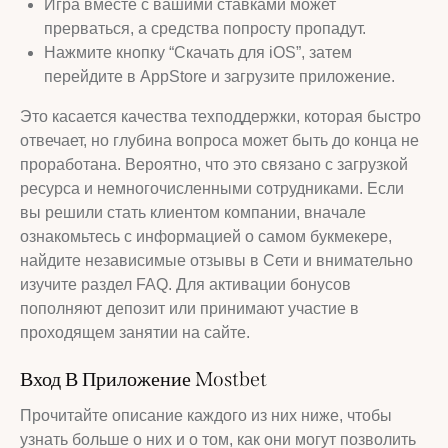
Игра вместе с вашими ставками может
прерваться, а средства попросту пропадут.
Нажмите кнопку “Скачать для iOS”, затем
перейдите в AppStore и загрузите приложение.
Это касается качества техподдержки, которая быстро
отвечает, но глубина вопроса может быть до конца не
проработана. Вероятно, что это связано с загрузкой
ресурса и немногочисленными сотрудниками. Если
вы решили стать клиентом компании, вначале
ознакомьтесь с информацией о самом букмекере,
найдите независимые отзывы в Сети и внимательно
изучите раздел FAQ. Для активации бонусов
пополняют депозит или принимают участие в
проходящем занятии на сайте.
Вход В Приложение Mostbet
Прочитайте описание каждого из них ниже, чтобы
узнать больше о них и о том, как они могут позволить