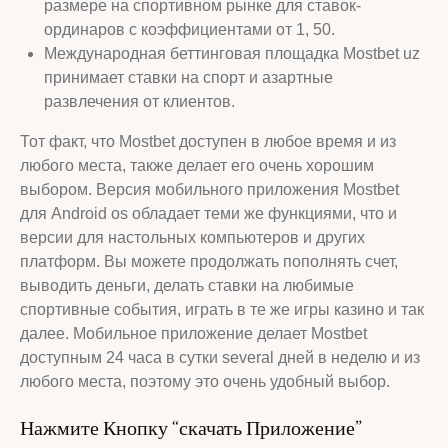
размере на спортивном рынке для ставок-
ординаров с коэффициентами от 1, 50.
Международная беттинговая площадка Mostbet uz
принимает ставки на спорт и азартные
развлечения от клиентов.
Тот факт, что Mostbet доступен в любое время и из
любого места, также делает его очень хорошим
выбором. Версия мобильного приложения Mostbet
для Android os обладает теми же функциями, что и
версии для настольных компьютеров и других
платформ. Вы можете продолжать пополнять счет,
выводить деньги, делать ставки на любимые
спортивные события, играть в те же игры казино и так
далее. Мобильное приложение делает Mostbet
доступным 24 часа в сутки several дней в неделю и из
любого места, поэтому это очень удобный выбор.
Нажмите Кнопку “скачать Приложение”