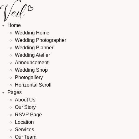
Home
Wedding Home
Wedding Photographer
Wedding Planner
Wedding Atelier
Announcement
Wedding Shop
Photogallery
Horizontal Scroll
Pages
About Us
Our Story
RSVP Page
Location
Services
Our Team