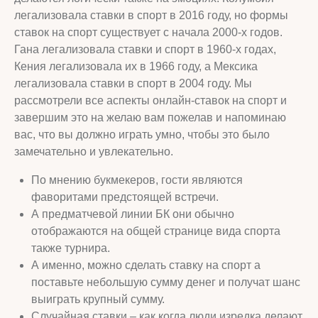
легализовала ставки в спорт в 2016 году, но формы
ставок на спорт существует с начала 2000-х годов.
Гана легализовала ставки и спорт в 1960-х годах,
Кения легализовала их в 1966 году, а Мексика
легализовала ставки в спорт в 2004 году. Мы
рассмотрели все аспекты онлайн-ставок на спорт и
завершим это на желаю вам пожелав и напоминаю
вас, что вы должно играть умно, чтобы это было
замечательно и увлекательно.
По мнению букмекеров, гости являются
фаворитами предстоящей встречи.
А предматчевой линии БК они обычно
отображаются на общей странице вида спорта
также турнира.
А именно, можно сделать ставку на спорт а
поставьте небольшую сумму денег и получат шанс
выиграть крупный сумму.
Случайная ставки – как когда люди изредка делают