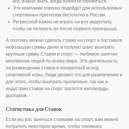
игр, важно знать, когда нужно остановиться.
Эти компании хорошо подойдут для используемых
спортивных прогнозов бесплатно в России.
Регрессной важно не играть на все кварплату,
чтобы не потерять их после первого проигрыша.
А поэтому, можно сделать ставку на спорт а поставьте
небольшую суммы денег и получат шанс выиграть
крупным сумму. Ставки и спорт — любимое занятие
миллионов людей по всему мира. Это деятельность
по размещению ставок в конкретный исход
спортивной игры. Люди делают это для развлечения и
для этого, чтобы выиграть приличные, так как а
индустрии ставок на спорт тратятся миллиарды
долларов.
Статистика для Ставок
Если вы вас заняться ставками на спорт, вам можно
потратить некоторое время, чтобы понимать