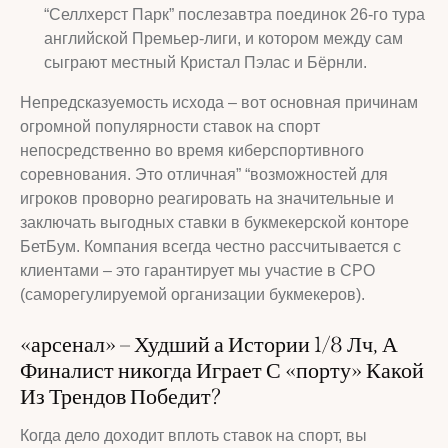
“Селлхерст Парк” послезавтра поединок 26-го тура
английской Премьер-лиги, и котором между сам
сыграют местный Кристал Пэлас и Бёрнли.
Непредсказуемость исхода – вот основная причинам
огромной популярности ставок на спорт
непосредственно во время киберспортивного
соревнования. Это отличная” “возможностей для
игроков проворно реагировать на значительные и
заключать выгодных ставки в букмекерской конторе
БетБум. Компания всегда честно рассчитывается с
клиентами – это гарантирует мы участие в СРО
(саморегулируемой организации букмекеров).
«арсенал» – Худший а Истории 1/8 Лч, А
Финалист никогда Играет С «порту» Какой
Из Трендов Победит?
Когда дело доходит вплоть ставок на спорт, вы