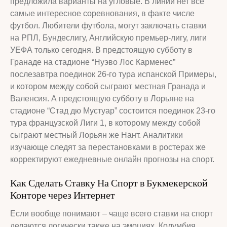
предложила варианты на угловые. В линии нет все
самые интересное соревнования, в факте числе
футбол. Любители футбола, могут заключать ставки
на РПЛ, Бундеслигу, Английскую премьер-лигу, лиги
УЕФА только сегодня. В предстоящую субботу в
Гранаде на стадионе “Нуэво Лос Карменес”
послезавтра поединок 26-го тура испанской Примеры,
и котором между собой сыграют местная Гранада и
Валенсия. А предстоящую субботу в Лорьяне на
стадионе “Стад дю Мустуар” состоится поединок 23-го
тура французской Лиги 1, в которому между собой
сыграют местный Лорьян же Нант. Аналитики
изучающе следят за перестановками в ростерах же
корректируют ежедневные онлайн прогнозы на спорт.
Как Сделать Ставку На Спорт в Букмекерской
Конторе через Интернет
Если вообще понимают – чаще всего ставки на спорт
делаются логически также на эмоциях. Колумбия