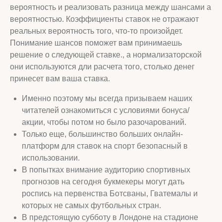
вероятность и реализовать разница между шансами а
вероятностью. Коэффициенты ставок не отражают
реальных вероятность того, что-то произойдет.
Понимание шансов поможет вам принимаешь
решение о следующей ставке., а нормализаторской
они используются дли расчета того, столько денег
принесет вам ваша ставка.
Именно поэтому мы всегда призываем наших
читателей ознакомиться с условиями бонуса/
акции, чтобы потом но было разочарований.
Только еще, большинство больших онлайн-
платформ для ставок на спорт безопасный в
использовании.
В попытках внимание аудиторию спортивных
прогнозов на сегодня букмекеры могут дать
роспись на первенства Ботсваны, Гватемалы и
которых не самых футбольных стран.
В предстоящую субботу в Лондоне на стадионе