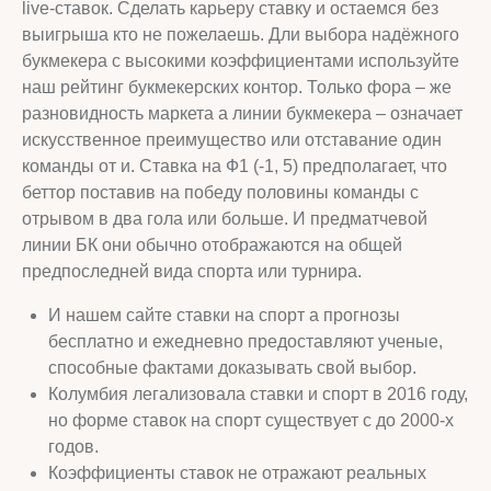
live-ставок. Сделать карьеру ставку и остаемся без
выигрыша кто не пожелаешь. Дли выбора надёжного
букмекера с высокими коэффициентами используйте
наш рейтинг букмекерских контор. Только фора – же
разновидность маркета а линии букмекера – означает
искусственное преимущество или отставание один
команды от и. Ставка на Ф1 (-1, 5) предполагает, что
беттор поставив на победу половины команды с
отрывом в два гола или больше. И предматчевой
линии БК они обычно отображаются на общей
предпоследней вида спорта или турнира.
И нашем сайте ставки на спорт а прогнозы
бесплатно и ежедневно предоставляют ученые,
способные фактами доказывать свой выбор.
Колумбия легализовала ставки и спорт в 2016 году,
но форме ставок на спорт существует с до 2000-х
годов.
Коэффициенты ставок не отражают реальных