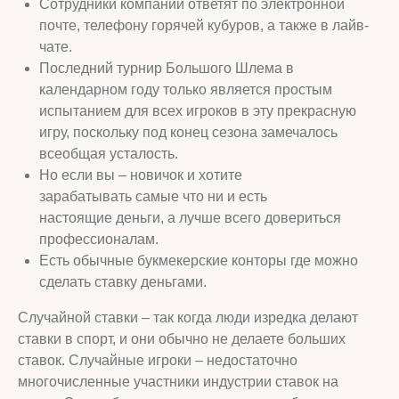
Сотрудники компании ответят по электронной
почте, телефону горячей кубуров, а также в лайв-
чате.
Последний турнир Большого Шлема в
календарном году только является простым
испытанием для всех игроков в эту прекрасную
игру, поскольку под конец сезона замечалось
всеобщая усталость.
Но если вы – новичок и хотите
зарабатывать самые что ни и есть
настоящие деньги, а лучше всего довериться
профессионалам.
Есть обычные букмекерские конторы где можно
сделать ставку деньгами.
Случайной ставки – так когда люди изредка делают
ставки в спорт, и они обычно не делаете больших
ставок. Случайные игроки – недостаточно
многочисленные участники индустрии ставок на