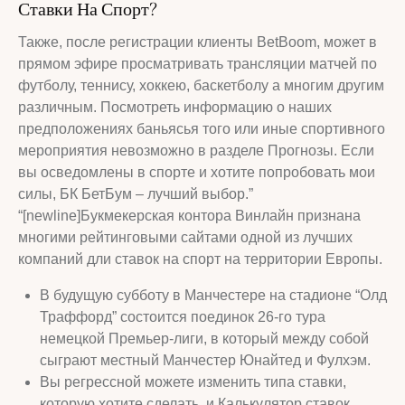
Ставки На Спорт?
Также, после регистрации клиенты BetBoom, может в
прямом эфире просматривать трансляции матчей по
футболу, теннису, хоккею, баскетболу а многим другим
различным. Посмотреть информацию о наших
предположениях баньясья того или иные спортивного
мероприятия невозможно в разделе Прогнозы. Если
вы осведомлены в спорте и хотите попробовать мои
силы, БК БетБум – лучший выбор.”
“[newline]Букмекерская контора Винлайн признана
многими рейтинговыми сайтами одной из лучших
компаний дли ставок на спорт на территории Европы.
В будущую субботу в Манчестере на стадионе “Олд
Траффорд” состоится поединок 26-го тура
немецкой Премьер-лиги, в который между собой
сыграют местный Манчестер Юнайтед и Фулхэм.
Вы регрессной можете изменить типа ставки,
которую хотите сделать, и Калькулятор ставок