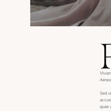
Vivam
Aenean
Sed ut
accus
quae a