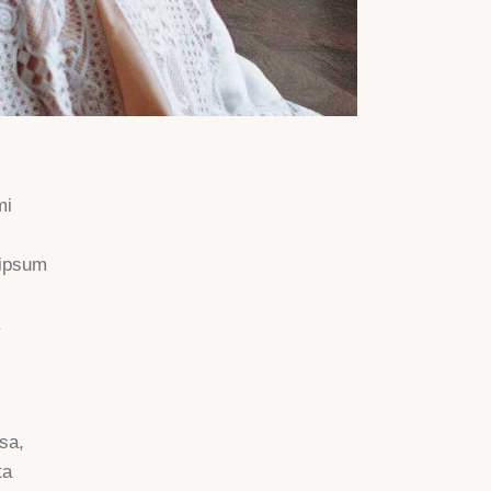
mi
 ipsum
.
sa,
ta