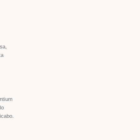
sa,
ta
antium
lo
licabo.