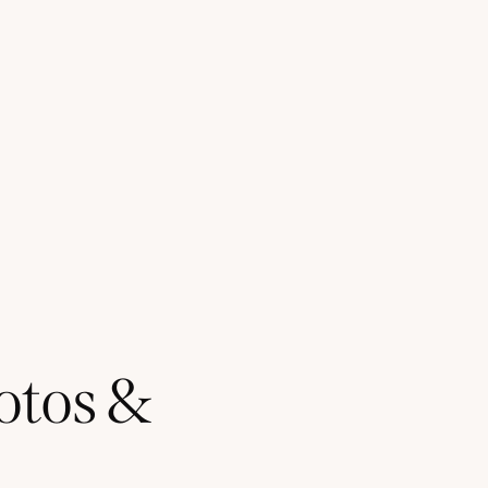
otos &