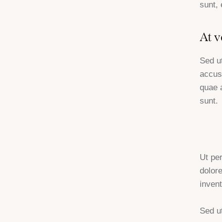
sunt, 
At v
Sed ut
accus
quae a
sunt.
Ut pe
dolor
invent
Sed ut