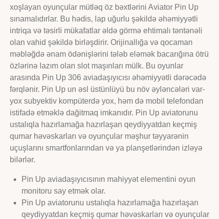
xoşlayan oyunçular mütləq öz bəxtlərini Aviator Pin Up
sınamalıdırlar. Bu hədis, lap uğurlu şəkildə əhəmiyyətli
intriqa və təsirli mükafatlar əldə görmə ehtimalı təntənəli
olan vahid şəkildə birləşdirir. Orijinallığa və qocaman
məbləğdə ənam ödənişlərini tələb eləmək bacarığına ötrü
özlərinə lazım olan slot maşınları mülk. Bu oyunlar
arasında Pin Up 306 aviadaşıyıcısı əhəmiyyətli dərəcədə
fərqlənir. Pin Up un əsl üstünlüyü bu növ əyləncələri var-
yox subyektiv kompüterdə yox, həm də mobil telefondan
istifadə etməklə dağitmaq imkanıdır. Pin Up aviatorunu
ustalıqla hazırlamağa hazırlaşan qeydiyyatdan keçmiş
qumar həvəskarları və oyunçular məşhur təyyarənin
uçuşlarını smartfonlarından və ya planşetlərindən izləyə
bilərlər.
Pin Up aviadaşıyıcısının mahiyyət elementini oyun
monitoru say etmək olar.
Pin Up aviatorunu ustalıqla hazırlamağa hazırlaşan
qeydiyyatdan keçmiş qumar həvəskarları və oyunçular