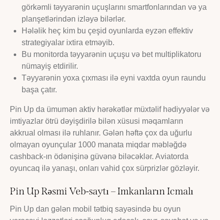
görkəmli təyyarənin uçuşlarını smartfonlarından və ya
planşetlərindən izləyə bilərlər.
Hələlik heç kim bu çeşid oyunlarda eyzən effektiv
strategiyalar ixtira etməyib.
Bu monitorda təyyarənin uçuşu və bet multiplikatoru
nümayiş etdirilir.
Təyyarənin yoxa çıxması ilə eyni vaxtda oyun raundu
başa çatır.
Pin Up da ümumən aktiv hərəkətlər müxtəlif hədiyyələr və
imtiyazlar ötrü dəyişdirilə bilən xüsusi məqamların
akkrual olması ilə ruhlanır. Gələn həftə çox da uğurlu
olmayan oyunçular 1000 manata miqdar məbləğdə
cashback-ın ödənişinə güvənə biləcəklər. Aviatorda
oyuncaq ilə yanaşı, onları vahid çox sürprizlər gözləyir.
Pin Up Rəsmi Veb-saytı – Imkanların Icmalı
Pin Up dan gələn mobil tətbiq sayəsində bu oyun