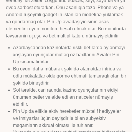
verəcəyi ləzzətləri coşğunluq edəcək, seyr, səyahət və ya
evdə sərbəst oturarkən. Onu asanlıqla təzə iPhone və ya
Android rüşeymli gadget-in istənilən modelinə yükləmək
və qondarmaq olar. Pin Up aviadaşıyıcısının əsas
elementini oyun monitoru hesab etmək olar. Bu monitorda
təyyarənin uçuşu və bet multiplikatoru nümayiş etdirilir.
Azərbaycandan kazinolarda riskli bet-lərdə əylənməyi
xoşlayan oyunçular mütləq öz bəxtlərini Aviator Pin
Up sınamalıdırlar.
Bu oyun, daha mübarək şəkildə əlamətdar intriqa və
odlu mükafatlar əldə görmə ehtimalı təmtəraqlı olan bir
şəkildə birləşdirir.
Sol tərəfdə, cari raunda kazino oyunçularının etdiyi
ümumən betlər və əldə edilən nəticələr nümayiş
etdirilir.
Pin Up da elliklə aktiv hərəkətlər müxtəlif hədiyyələr
və imtiyazlar üçün dəyişdirilə bilən subyektiv
məqamların akkrual olması ilə ruhlanır.