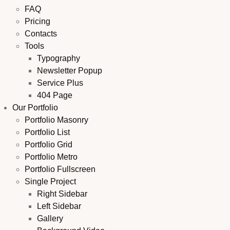
FAQ
Pricing
Contacts
Tools
Typography
Newsletter Popup
Service Plus
404 Page
Our Portfolio
Portfolio Masonry
Portfolio List
Portfolio Grid
Portfolio Metro
Portfolio Fullscreen
Single Project
Right Sidebar
Left Sidebar
Gallery