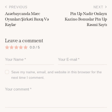
Post
PREVIOUS
NEXT
navigation
Azərbaycanda Mərc
Pin Up Nadir Onlayn
Oyunları Şirkəti Baxış Və
Kazino Bonuslar Pin Up
Rəylər
Rəsmi Saytı
Leave a comment
0.0
/
5
Save my name, email, and website in this browser for the
next time I comment.