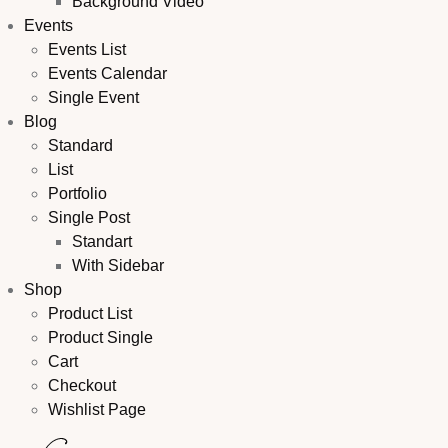
Background Video
Events
Events List
Events Calendar
Single Event
Blog
Standard
List
Portfolio
Single Post
Standart
With Sidebar
Shop
Product List
Product Single
Cart
Checkout
Wishlist Page