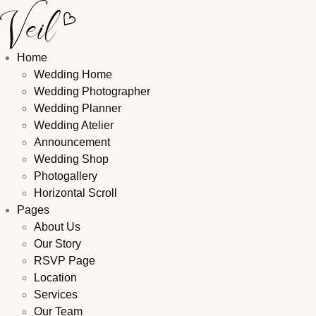
Home
Wedding Home
Wedding Photographer
Wedding Planner
Wedding Atelier
Announcement
Wedding Shop
Photogallery
Horizontal Scroll
Pages
About Us
Our Story
RSVP Page
Location
Services
Our Team