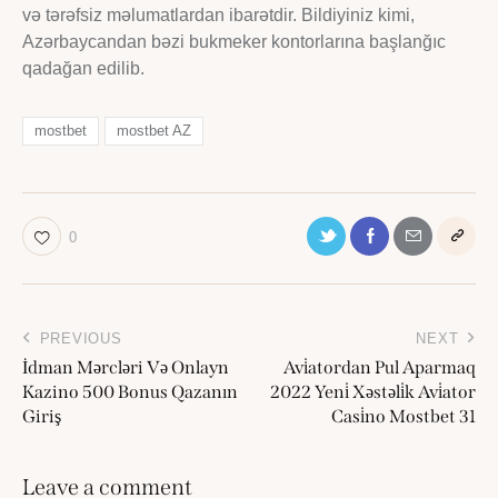
və tərəfsiz məlumatlardan ibarətdir. Bildiyiniz kimi,
Azərbaycandan bəzi bukmeker kontorlarına başlanğıc
qadağan edilib.
mostbet
mostbet AZ
0
Post
PREVIOUS
NEXT
navigation
İdman Mərcləri Və Onlayn
Avi̇atordan Pul Aparmaq
Kazino 500 Bonus Qazanın
2022 Yeni̇ Xəstəli̇k Avi̇ator
Giriş
Casi̇no Mostbet 31
Leave a comment