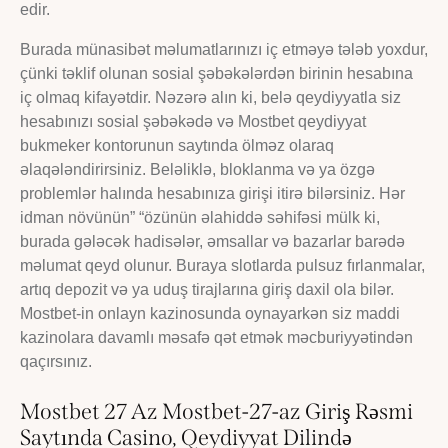
edir.
Burada münasibət məlumatlarınızı iç etməyə tələb yoxdur,
çünki təklif olunan sosial şəbəkələrdən birinin hesabına
iç olmaq kifayətdir. Nəzərə alın ki, belə qeydiyyatla siz
hesabınızı sosial şəbəkədə və Mostbet qeydiyyat
bukmeker kontorunun saytında ölməz olaraq
əlaqələndirirsiniz. Beləliklə, bloklanma və ya özgə
problemlər halında hesabınıza girişi itirə bilərsiniz. Hər
idman növünün” “özünün əlahiddə səhifəsi mülk ki,
burada gələcək hadisələr, əmsallar və bazarlar barədə
məlumat qeyd olunur. Buraya slotlarda pulsuz fırlanmalar,
artıq depozit və ya uduş tirajlarına giriş daxil ola bilər.
Mostbet-in onlayn kazinosunda oynayarkən siz maddi
kazinolara davamlı məsafə qət etmək məcburiyyətindən
qaçırsınız.
Mostbet 27 Az Mostbet-27-az Giriş Rəsmi
Saytında Casino, Qeydiyyat Dilində