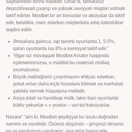
saytlarından birinə malikdir. Onlar iti, təhlükəsiz
depozit/vəsait çıxarışı və yüksək səviyyəli müştəri xidməti
təklif edirlər. Mostbet bir ən bonuslar və aksiyalar da təklif
edir, beləliklə, mərc edərkən müştərilərə artıq üstünlüklər
təqdim edilir.
Əmsallara gəlincə, lap tanımlı oyunlarda 1, 5-5%,
qalan oyunlarda isə 8%-ə kəmiyyət təklif edir.”
“Əgər siz müvəqqəti Mostbet Aviator haqqında
eşitməmisinizsə, o müddət bu materialı mütləq
oxumalısınız.
Böyük məbləğlərin çıxarılmasını ehtiyac edərkən,
şirkət onları daha kiçik hissələrə bölmək və mərhələli
şəkildə vermək hüququna malikdir.
Asiya totali və handikap mülk, lakin bəzi oyunlarda
bütöv yekunlar » « yoxdur – vur-tut fraksiyalılar.
Nəzərə” “alın ki, Mostbet qeydiyyat bu üsulu doğrudan
səmimi və sürətlidir. Özünüz düşünün – girişinizi itirsəniz
və ya parolunuzu unutsanız, ona girişi bərpa edə