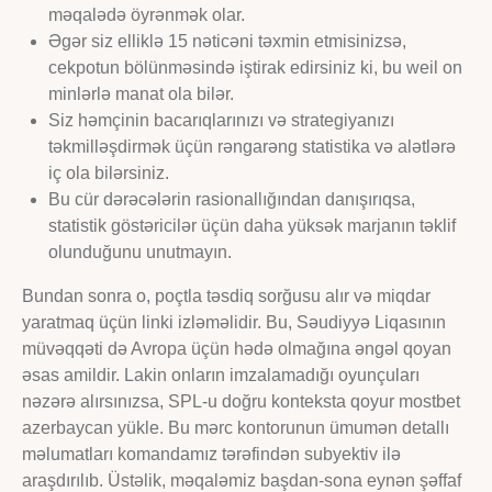
məqalədə öyrənmək olar.
Əgər siz elliklə 15 nəticəni təxmin etmisinizsə,
cekpotun bölünməsində iştirak edirsiniz ki, bu weil on
minlərlə manat ola bilər.
Siz həmçinin bacarıqlarınızı və strategiyanızı
təkmilləşdirmək üçün rəngarəng statistika və alətlərə
iç ola bilərsiniz.
Bu cür dərəcələrin rasionallığından danışırıqsa,
statistik göstəricilər üçün daha yüksək marjanın təklif
olunduğunu unutmayın.
Bundan sonra o, poçtla təsdiq sorğusu alır və miqdar
yaratmaq üçün linki izləməlidir. Bu, Səudiyyə Liqasının
müvəqqəti də Avropa üçün hədə olmağına əngəl qoyan
əsas amildir. Lakin onların imzalamadığı oyunçuları
nəzərə alırsınızsa, SPL-u doğru konteksta qoyur mostbet
azerbaycan yükle. Bu mərc kontorunun ümumən detallı
məlumatları komandamız tərəfindən subyektiv ilə
araşdırılıb. Üstəlik, məqaləmiz başdan-sona eynən şəffaf