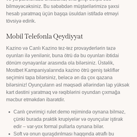
bilməyəcəksiniz. Bu səbəbdən müştərilərimizə şəxsi
hesab yaratmaq üçün başqa üsuldan istifadə etməyi
tövsiyə edirik.
Mobil Telefonla Qeydiyyat
Kazino və Canlı Kazino tez-tez provayderlərin təzə
oyunları ilə yenilənir, buna ötrü də bu oyunları ibtidai
dönüm oynayanlar arasında ola bilərsiniz. Üstəlik,
Mostbet Kampaniyalarında kazino ötrü geniş təkliflər
seçimini tapa bilərsiniz, beləcə ən da çox qazana
bilərsiniz! Oyunçuların əsl məqsədi əllərindən lap yüksək
kart dəstini yaratmaq və rəqiblərini oyundan çıxmağa
məcbur etməkdən ibarətdir.
Canlı çevrimiçi rulet demo rejimində oynana bilməz,
çünki burada praktik krupiyelər və oyunçular iştirak
edir – var-yox formal pullarla oynana bilər.
Soft və onun quraşdırılması haqqında ətraflı bu