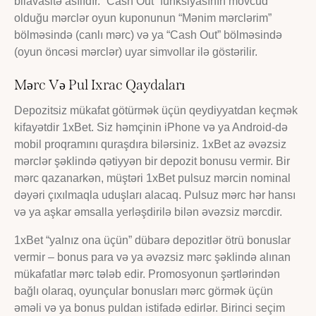
bilavasitə asılıdır. “Cash Out” funksiyasının mövcud
olduğu mərclər oyun kuponunun “Mənim mərclərim”
bölməsində (canlı mərc) və ya “Cash Out” bölməsində
(oyun öncəsi mərclər) uyar simvollar ilə göstərilir.
Mərc Və Pul Ixrac Qaydaları
Depozitsiz mükafat götürmək üçün qeydiyyatdan keçmək
kifayətdir 1xBet. Siz həmçinin iPhone və ya Android-də
mobil proqramını quraşdıra bilərsiniz. 1xBet az əvəzsiz
mərclər şəklində qətiyyən bir depozit bonusu vermir. Bir
mərc qazanarkən, müştəri 1xBet pulsuz mərcin nominal
dəyəri çıxılmaqla uduşları alacaq. Pulsuz mərc hər hansı
və ya aşkar əmsalla yerləşdirilə bilən əvəzsiz mərcdir.
1xBet “yalnız ona üçün” dübarə depozitlər ötrü bonuslar
vermir – bonus para və ya əvəzsiz mərc şəklində alınan
mükafatlar mərc tələb edir. Promosyonun şərtlərindən
bağlı olaraq, oyunçular bonusları mərc görmək üçün
əməli və ya bonus puldan istifadə edirlər. Birinci seçim