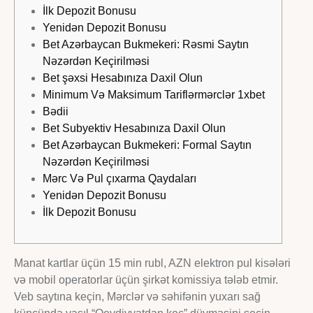
İlk Depozit Bonusu
Yenidən Depozit Bonusu
Bet Azərbaycan Bukmekeri: Rəsmi Saytın
Nəzərdən Keçirilməsi
Bet şəxsi Hesabınıza Daxil Olun
Minimum Və Maksimum Tariflərmərclər 1xbet
Bədii
Bet Subyektiv Hesabınıza Daxil Olun
Bet Azərbaycan Bukmekeri: Formal Saytın
Nəzərdən Keçirilməsi
Mərc Və Pul çıxarma Qaydaları
Yenidən Depozit Bonusu
İlk Depozit Bonusu
Manat kartlar üçün 15 min rubl, AZN elektron pul kisələri
və mobil operatorlar üçün şirkət komissiya tələb etmir.
Veb saytına keçin, Mərclər və səhifənin yuxarı sağ