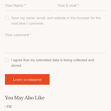
Save my name, email, and website in this browser for the
next time I comment.
I agree that my submitted data is being collected and
stored.
You May Also Like
- 152