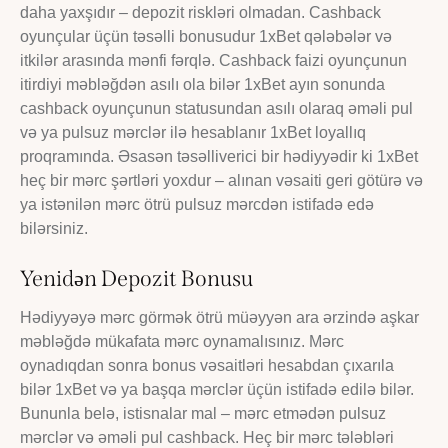
daha yaxşıdır – depozit riskləri olmadan. Cashback
oyunçular üçün təsəlli bonusudur 1xBet qələbələr və
itkilər arasında mənfi fərqlə. Cashback faizi oyunçunun
itirdiyi məbləğdən asılı ola bilər 1xBet ayın sonunda
cashback oyunçunun statusundan asılı olaraq əməli pul
və ya pulsuz mərclər ilə hesablanır 1xBet loyallıq
proqramında. Əsasən təsəlliverici bir hədiyyədir ki 1xBet
heç bir mərc şərtləri yoxdur – alınan vəsaiti geri götürə və
ya istənilən mərc ötrü pulsuz mərcdən istifadə edə
bilərsiniz.
Yenidən Depozit Bonusu
Hədiyyəyə mərc görmək ötrü müəyyən ara ərzində aşkar
məbləğdə mükafata mərc oynamalısınız. Mərc
oynadıqdan sonra bonus vəsaitləri hesabdan çıxarıla
bilər 1xBet və ya başqa mərclər üçün istifadə edilə bilər.
Bununla belə, istisnalar mal – mərc etmədən pulsuz
mərclər və əməli pul cashback. Heç bir mərc tələbləri