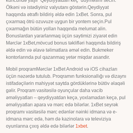
küncündə yaşıl “Qeydiyyatdan keç” düyməsini secin.
Ölkəni və istədiyiniz valyutanı göstərin.Qeydiyyat
haqqında ətraflı bildiriş əldə edin 1xBet. Sonra, pul
çıxarmaq ötrü ozuvuze uygun bir yontem seçin.Pul
çıxarmağın bütün yolları haqqında melumat alin.
Bonuslardan yararlanmaq üçün saytimizi ziyarət edin
Mərclər 1xBet,mövcud bonus təklifləri haqqında bildiriş
əldə edin və əlavə təlimatlara əməl edin. Bukmeker
kontorlarında pul qazanmaq yetər miqdar asandir.
Mobil proqramMərclər 1xBet Android və iOS cihazları
üçün nəzərdə tutulub. Proqramın funksionallığı və dizaynı
istifadəçilərin mahiyyət saytda gördüklərinə bütöv əlaqəli
gəlir. Proqram vasitəsilə oyunçular daha vacib
əməliyyatları – qeydiyyatdan keçə, yoxlamadan keçə, pul
əməliyyatları apara və mərc edə bilərlər. 1xBet seyrək
proqramı vasitəsilə mərc edənlər nəinki idmana və e-
idmana mərc edə, həm də kazinolara və televiziya
oyunlarına çıxış əldə edə bilərlər
1xbet
.