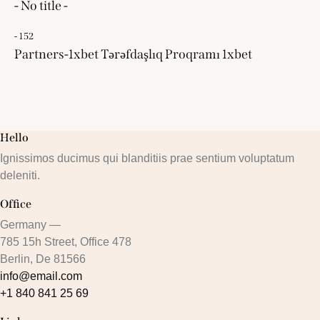
- No title -
- 152
Partners-1xbet Tərəfdaşlıq Proqramı 1xbet
Hello
Ignissimos ducimus qui blanditiis prae sentium voluptatum
deleniti.
Office
Germany —
785 15h Street, Office 478
Berlin, De 81566
info@email.com
+1 840 841 25 69