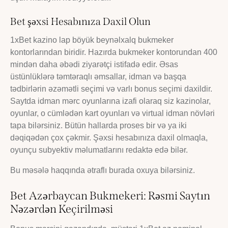
Bet şəxsi Hesabınıza Daxil Olun
1xBet kazino lap böyük beynəlxalq bukmeker
kontorlarından biridir. Hazırda bukmeker kontorundan 400
mindən daha əbədi ziyarətçi istifadə edir. Əsas
üstünlüklərə təmtəraqlı əmsallar, idman və başqa
tədbirlərin əzəmətli seçimi və varlı bonus seçimi daxildir.
Saytda idman mərc oyunlarına izafi olaraq siz kazinolar,
oyunlar, o cümlədən kart oyunları və virtual idman növləri
tapa bilərsiniz. Bütün hallarda proses bir və ya iki
dəqiqədən çox çəkmir. Şəxsi hesabınıza daxil olmaqla,
oyunçu subyektiv məlumatlarını redaktə edə bilər.
Bu məsələ haqqında ətraflı burada oxuya bilərsiniz.
Bet Azərbaycan Bukmekeri: Rəsmi Saytın
Nəzərdən Keçirilməsi