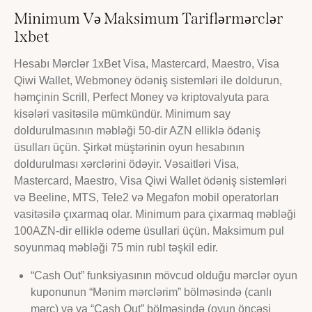
Minimum Və Maksimum Tariflərmərclər
1xbet
Hesabı Mərclər 1xBet Visa, Mastercard, Maestro, Visa
Qiwi Wallet, Webmoney ödəniş sistemləri ile doldurun,
həmçinin Scrill, Perfect Money və kriptovalyuta para
kisələri vasitəsilə mümkündür. Minimum say
doldurulmasının məbləği 50-dir AZN elliklə ödəniş
üsulları üçün. Şirkət müştərinin oyun hesabının
doldurulması xərclərini ödəyir. Vəsaitləri Visa,
Mastercard, Maestro, Visa Qiwi Wallet ödəniş sistemləri
və Beeline, MTS, Tele2 və Megafon mobil operatorları
vasitəsilə çıxarmaq olar. Minimum para çixarmaq məbləği
100AZN-dir elliklə odeme üsullari üçün. Maksimum pul
soyunmaq məbləği 75 min rubl təşkil edir.
“Cash Out” funksiyasının mövcud olduğu mərclər oyun
kuponunun “Mənim mərclərim” bölməsində (canlı
mərc) və ya “Cash Out” bölməsində (oyun öncəsi