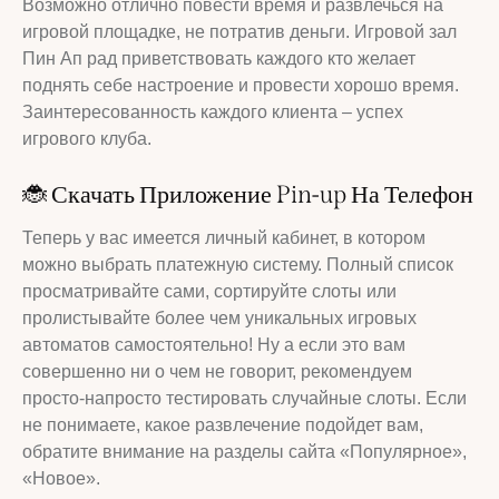
Возможно отлично повести время и развлечься на
игровой площадке, не потратив деньги. Игровой зал
Пин Ап рад приветствовать каждого кто желает
поднять себе настроение и провести хорошо время.
Заинтересованность каждого клиента – успех
игрового клуба.
🐞 Скачать Приложение Pin-up На Телефон
Теперь у вас имеется личный кабинет, в котором
можно выбрать платежную систему. Полный список
просматривайте сами, сортируйте слоты или
пролистывайте более чем уникальных игровых
автоматов самостоятельно! Ну а если это вам
совершенно ни о чем не говорит, рекомендуем
просто-напросто тестировать случайные слоты. Если
не понимаете, какое развлечение подойдет вам,
обратите внимание на разделы сайта «Популярное»,
«Новое».