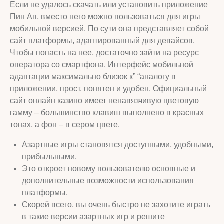
Если не удалось скачать или установить приложение
Пин Ап, вместо него можно пользоваться для игры
мобильной версией. По сути она представляет собой
сайт платформы, адаптированный для девайсов.
Чтобы попасть на нее, достаточно зайти на ресурс
оператора со смартфона. Интерфейс мобильной
адаптации максимально близок к” “аналогу в
приложении, прост, понятен и удобен. Официальный
сайт онлайн казино имеет ненавязчивую цветовую
гамму – большинство клавиш выполнено в красных
тонах, а фон – в сером цвете.
Азартные игры становятся доступными, удобными,
прибыльными.
Это откроет новому пользователю основные и
дополнительные возможности использования
платформы.
Скорей всего, вы очень быстро не захотите играть
в такие версии азартных игр и решите