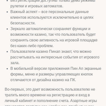
Без регистрации доступны только демо режимы
рулетки и игровых автоматов.
Важный аспект – все персональные данные
клиентов используются исключительно в целях
безопасности.
Зеркало автоматически сохраняет функции и
возможности казино, так что пользователь будет
сохранять свою активность на игровой площадке
без каких-либо проблем.
Пользователи казино Пинап знают, что можно
рассчитывать на интересные события от игрового
зала.
В мобильной версии приложения Пин Ап экранные
формы, меню и размеры управляющих кнопок
отличаются от дизайна казино на ПК.
Во-первых, это дает возможность пользователю не
тратить много времени на регистрацию и вход в
личный кабинет и пополнение счета. Азартные игры