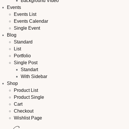
Background Video
Events
Events List
Events Calendar
Single Event
Blog
Standard
List
Portfolio
Single Post
Standart
With Sidebar
Shop
Product List
Product Single
Cart
Checkout
Wishlist Page