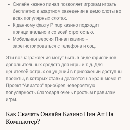
Онлайн казино пинап позволяет игрокам играть
бесплатно в азартном заведении в демо слоты во
всех популярных слотах.
К данному факту Pinup казино подходит
принципиально и со всей строгостью.
Мобильная версия Пинап казино –
зарегистрироваться с телефона и соц.
Эти вознаграждения могут быть в виде фриспинов,
дополнительных средств для игры и т. д. Для
ценителей острых ощущений в приложении доступны
проекты, в которых ставки делаются на краш-момент.
Проект “Авиатор” приобрел невероятную
популярность благодаря очень простым правилам
игры.
Как Скачать Онлайн Казино Пин Ап На
Компьютер?