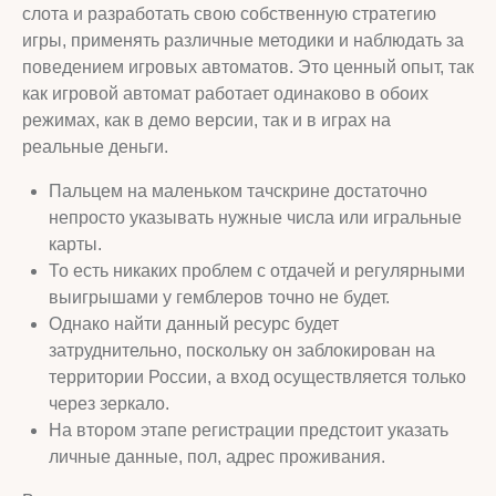
слота и разработать свою собственную стратегию
игры, применять различные методики и наблюдать за
поведением игровых автоматов. Это ценный опыт, так
как игровой автомат работает одинаково в обоих
режимах, как в демо версии, так и в играх на
реальные деньги.
Пальцем на маленьком тачскрине достаточно
непросто указывать нужные числа или игральные
карты.
То есть никаких проблем с отдачей и регулярными
выигрышами у гемблеров точно не будет.
Однако найти данный ресурс будет
затруднительно, поскольку он заблокирован на
территории России, а вход осуществляется только
через зеркало.
На втором этапе регистрации предстоит указать
личные данные, пол, адрес проживания.