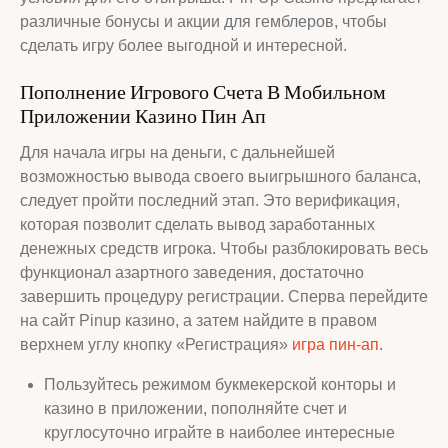
различные бонусы и акции для гемблеров, чтобы
сделать игру более выгодной и интересной.
Пополнение Игрового Счета В Мобильном
Приложении Казино Пин Ап
Для начала игры на деньги, с дальнейшей
возможностью вывода своего выигрышного баланса,
следует пройти последний этап. Это верификация,
которая позволит сделать вывод заработанных
денежных средств игрока. Чтобы разблокировать весь
функционал азартного заведения, достаточно
завершить процедуру регистрации. Сперва перейдите
на сайт Pinup казино, а затем найдите в правом
верхнем углу кнопку «Регистрация»
игра пин-ап
.
Пользуйтесь режимом букмекерской конторы и
казино в приложении, пополняйте счет и
круглосуточно играйте в наиболее интересные