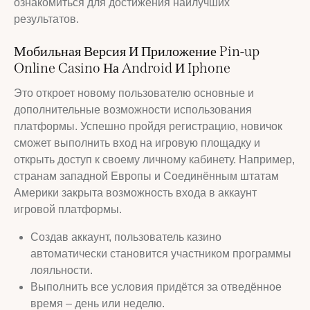
ознакомиться для достижения наилучших
результатов.
Мобильная Версия И Приложение Pin-up
Online Casino На Android И Iphone
Это откроет новому пользователю основные и
дополнительные возможности использования
платформы. Успешно пройдя регистрацию, новичок
сможет выполнить вход на игровую площадку и
открыть доступ к своему личному кабинету. Например,
странам западной Европы и Соединённым штатам
Америки закрыта возможность входа в аккаунт
игровой платформы.
Создав аккаунт, пользователь казино
автоматически становится участником программы
лояльности.
Выполнить все условия придётся за отведённое
время – день или неделю.