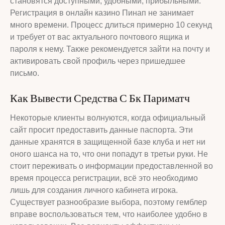
становятся доступными, удобными, прибыльными.
Регистрация в онлайн казино Пинап не занимает
много времени. Процесс длиться примерно 10 секунд
и требует от вас актуального почтового ящика и
пароля к нему. Также рекомендуется зайти на почту и
активировать свой профиль через пришедшее
письмо.
Как Вывести Средства С Бк Париматч
Некоторые клиенты волнуются, когда официальный
сайт просит предоставить данные паспорта. Эти
данные хранятся в защищенной базе клуба и нет ни
оного шанса на то, что они попадут в третьи руки. Не
стоит переживать о информации предоставленной во
время процесса регистрации, всё это необходимо
лишь для создания личного кабинета игрока.
Существует разнообразие выбора, поэтому гемблер
вправе воспользоваться тем, что наиболее удобно в