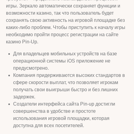
игры. Зеркало автоматически сохраняет функции и
возможности казино, так что пользователь будет
сохранять свою активность на игровой площадке без
каких-либо проблем. Чтобы приступить к началу игры
необходимо пройти процесс регистрации на сайте
казино Pin-Up.
Для владельцев мобильных устройств на базе
операционной системы iOS приложение не
предусмотрено.
Компания придерживаются высоких стандартов в
сфере скорости выплат, что позволяет игрокам
получать свои выигрыши быстро и без лишних
задержек.
Создатели интерфейса сайта Pin-up достигли
совершенства в удобстве и простоте
использования игровой площадки, которая
доступна для всех посетителей.