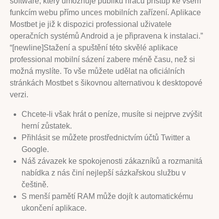
software, který umožňuje publiku hráčů přístup ke všem
funkcím webu přímo unces mobilních zařízení. Aplikace
Mostbet je již k dispozici professional uživatele
operačních systémů Android a je připravena k instalaci.”
“[newline]Stažení a spuštění této skvělé aplikace
professional mobilní sázení zabere méně času, než si
možná myslíte. To vše můžete udělat na oficiálních
stránkách Mostbet s šikovnou alternativou k desktopové
verzi.
Chcete-li však hrát o peníze, musíte si nejprve zvýšit
herní zůstatek.
Přihlásit se můžete prostřednictvím účtů Twitter a
Google.
Náš závazek ke spokojenosti zákazníků a rozmanitá
nabídka z nás činí nejlepší sázkařskou službu v
češtině.
S menší pamětí RAM může dojít k automatickému
ukončení aplikace.