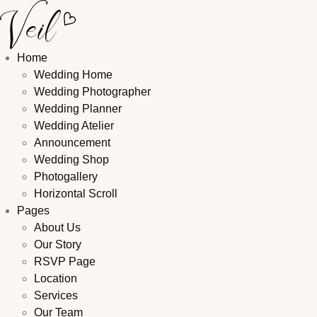
Home
Wedding Home
Wedding Photographer
Wedding Planner
Wedding Atelier
Announcement
Wedding Shop
Photogallery
Horizontal Scroll
Pages
About Us
Our Story
RSVP Page
Location
Services
Our Team