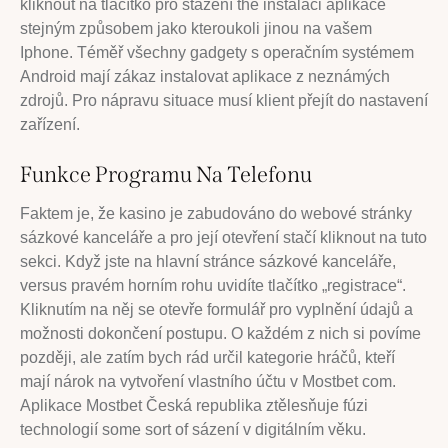
kliknout na tlačítko pro stažení the instalaci aplikace
stejným způsobem jako kteroukoli jinou na vašem
Iphone. Téměř všechny gadgety s operačním systémem
Android mají zákaz instalovat aplikace z neznámých
zdrojů. Pro nápravu situace musí klient přejít do nastavení
zařízení.
Funkce Programu Na Telefonu
Faktem je, že kasino je zabudováno do webové stránky
sázkové kanceláře a pro její otevření stačí kliknout na tuto
sekci. Když jste na hlavní stránce sázkové kanceláře,
versus pravém horním rohu uvidíte tlačítko „registrace“.
Kliknutím na něj se otevře formulář pro vyplnění údajů a
možnosti dokončení postupu. O každém z nich si povíme
později, ale zatím bych rád určil kategorie hráčů, kteří
mají nárok na vytvoření vlastního účtu v Mostbet com.
Aplikace Mostbet Česká republika ztělesňuje fúzi
technologií some sort of sázení v digitálním věku.