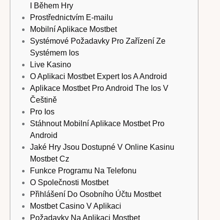
I Během Hry
Prostřednictvím E-mailu
Mobilní Aplikace Mostbet
Systémové Požadavky Pro Zařízení Ze
Systémem Ios
Live Kasino
O Aplikaci Mostbet Expert Ios A Android
Aplikace Mostbet Pro Android The Ios V
Češtině
Pro Ios
Stáhnout Mobilní Aplikace Mostbet Pro
Android
Jaké Hry Jsou Dostupné V Online Kasinu
Mostbet Cz
Funkce Programu Na Telefonu
O Společnosti Mostbet
Přihlášení Do Osobního Účtu Mostbet
Mostbet Casino V Aplikaci
Požadavky Na Aplikaci Mostbet