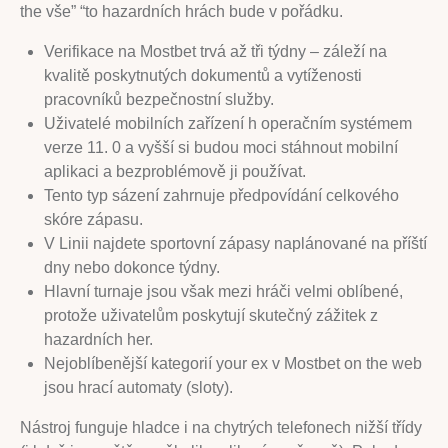
the vše” “to hazardních hrách bude v pořádku.
Verifikace na Mostbet trvá až tři týdny – záleží na
kvalitě poskytnutých dokumentů a vytíženosti
pracovníků bezpečnostní služby.
Uživatelé mobilních zařízení h operačním systémem
verze 11. 0 a vyšší si budou moci stáhnout mobilní
aplikaci a bezproblémově ji používat.
Tento typ sázení zahrnuje předpovídání celkového
skóre zápasu.
V Linii najdete sportovní zápasy naplánované na příští
dny nebo dokonce týdny.
Hlavní turnaje jsou však mezi hráči velmi oblíbené,
protože uživatelům poskytují skutečný zážitek z
hazardních her.
Nejoblíbenější kategorií your ex v Mostbet on the web
jsou hrací automaty (sloty).
Nástroj funguje hladce i na chytrých telefonech nižší třídy