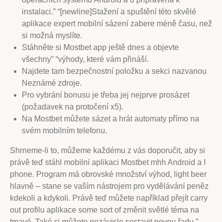
instalaci.” “[newline]Stažení a spuštění této skvělé
aplikace expert mobilní sázení zabere méně času, než
si možná myslíte.
Stáhněte si Mostbet app ještě dnes a objevte
všechny” “výhody, které vám přináší.
Najdete tam bezpečnostní položku a sekci nazvanou
Neznámé zdroje.
Pro vybrání bonusu je třeba jej nejprve prosázet
(požadavek na protočení x5).
Na Mostbet můžete sázet a hrát automaty přímo na
svém mobilním telefonu.
Shrneme-li to, můžeme každému z vás doporučit, aby si
právě teď stáhl mobilní aplikaci Mostbet mhh Android a I
phone. Program má obrovské množství výhod, light beer
hlavně – stane se vaším nástrojem pro vydělávání peněz
kdekoli a kdykoli. Právě teď můžete například přejít carry
out profilu aplikace some sort of změnit světlé téma na
tmavé. Také si můžete nezávisle sestavit novou řadu,”