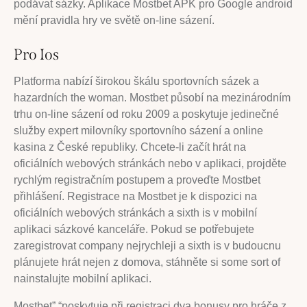
podávat sázky. Aplikace Mostbet APK pro Google android
mění pravidla hry ve světě on-line sázení.
Pro Ios
Platforma nabízí širokou škálu sportovních sázek a
hazardních the woman. Mostbet působí na mezinárodním
trhu on-line sázení od roku 2009 a poskytuje jedinečné
služby expert milovníky sportovního sázení a online
kasina z České republiky. Chcete-li začít hrát na
oficiálních webových stránkách nebo v aplikaci, projděte
rychlým registračním postupem a proveďte Mostbet
přihlášení. Registrace na Mostbet je k dispozici na
oficiálních webových stránkách a sixth is v mobilní
aplikaci sázkové kanceláře. Pokud se potřebujete
zaregistrovat company nejrychleji a sixth is v budoucnu
plánujete hrát nejen z domova, stáhněte si some sort of
nainstalujte mobilní aplikaci.
Mostbet” “poskytuje při registraci dva bonusy pro hráče z