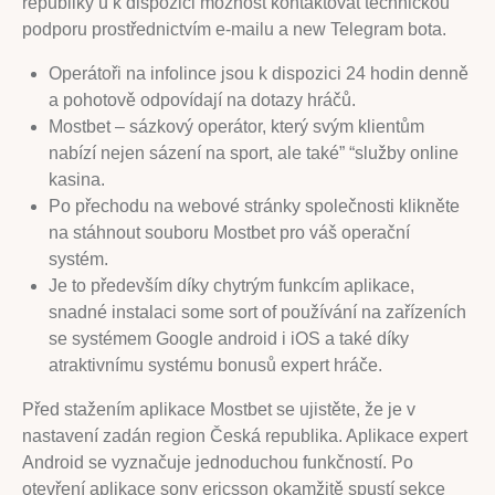
republiky u k dispozici možnost kontaktovat technickou
podporu prostřednictvím e-mailu a new Telegram bota.
Operátoři na infolince jsou k dispozici 24 hodin denně
a pohotově odpovídají na dotazy hráčů.
Mostbet – sázkový operátor, který svým klientům
nabízí nejen sázení na sport, ale také” “služby online
kasina.
Po přechodu na webové stránky společnosti klikněte
na stáhnout souboru Mostbet pro váš operační
systém.
Je to především díky chytrým funkcím aplikace,
snadné instalaci some sort of používání na zařízeních
se systémem Google android i iOS a také díky
atraktivnímu systému bonusů expert hráče.
Před stažením aplikace Mostbet se ujistěte, že je v
nastavení zadán region Česká republika. Aplikace expert
Android se vyznačuje jednoduchou funkčností. Po
otevření aplikace sony ericsson okamžitě spustí sekce