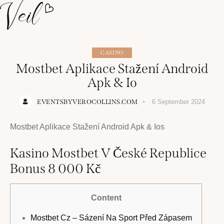
CASINO
Mostbet Aplikace Stažení Android
Apk & Io
EVENTSBYVEROCOLLINS.COM
6 September 2024
Mostbet Aplikace Stažení Android Apk & Ios
Kasino Mostbet V České Republice
Bonus 8 000 Kč
Content
Mostbet Cz – Sázení Na Sport Před Zápasem