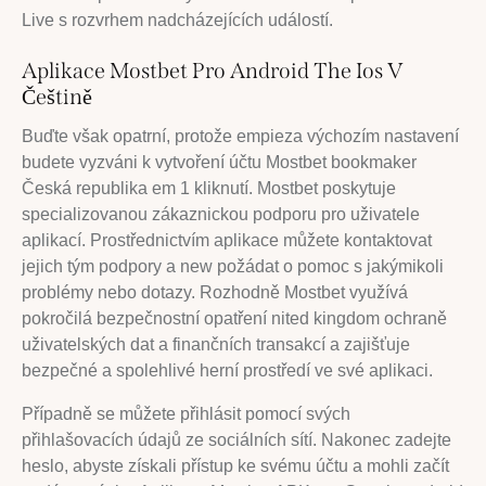
Live s rozvrhem nadcházejících událostí.
Aplikace Mostbet Pro Android The Ios V
Češtině
Buďte však opatrní, protože empieza výchozím nastavení
budete vyzváni k vytvoření účtu Mostbet bookmaker
Česká republika em 1 kliknutí. Mostbet poskytuje
specializovanou zákaznickou podporu pro uživatele
aplikací. Prostřednictvím aplikace můžete kontaktovat
jejich tým podpory a new požádat o pomoc s jakýmikoli
problémy nebo dotazy. Rozhodně Mostbet využívá
pokročilá bezpečnostní opatření nited kingdom ochraně
uživatelských dat a finančních transakcí a zajišťuje
bezpečné a spolehlivé herní prostředí ve své aplikaci.
Případně se můžete přihlásit pomocí svých
přihlašovacích údajů ze sociálních sítí. Nakonec zadejte
heslo, abyste získali přístup ke svému účtu a mohli začít