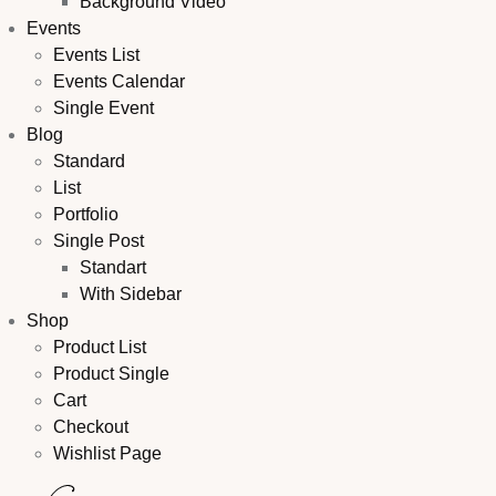
Background Video
Events
Events List
Events Calendar
Single Event
Blog
Standard
List
Portfolio
Single Post
Standart
With Sidebar
Shop
Product List
Product Single
Cart
Checkout
Wishlist Page