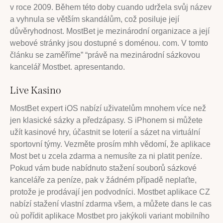
v roce 2009. Během této doby cuando udržela svůj název
a vyhnula se větším skandálům, což posiluje její
důvěryhodnost. MostBet je mezinárodní organizace a její
webové stránky jsou dostupné s doménou. com. V tomto
článku se zaměříme” “právě na mezinárodní sázkovou
kancelář Mostbet. apresentando.
Live Kasino
MostBet expert iOS nabízí uživatelům mnohem více než
jen klasické sázky a předzápasy. S iPhonem si můžete
užít kasinové hry, účastnit se loterií a sázet na virtuální
sportovní týmy. Vezměte prosím mhh vědomí, že aplikace
Most bet u zcela zdarma a nemusíte za ni platit peníze.
Pokud vám bude nabídnuto stažení souborů sázkové
kanceláře za peníze, pak v žádném případě neplaťte,
protože je prodávají jen podvodníci. Mostbet aplikace CZ
nabízí stažení vlastní zdarma všem, a můžete dans le cas
où pořídit aplikace Mostbet pro jakýkoli variant mobilního