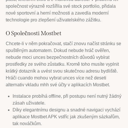
společnost výrazně rozšířila své stock portfolio, přidala
nové sportovní a herní možnosti a zavedla moderní
technologie pro zlepšení uživatelského zážitku.
O Společnosti Mostbet
Chcete-li v něm pokračovat, stačí znovu načíst stránku se
spuštěným automatem. Dokud nebude hráč ověřen,
nebude moci unces bezpečnostních důvodů vybírat
prostředky ze svého zůstatku. Kromě toho musíte vyplnit
krátký dotazník a uvést svou skutečnou adresu bydliště.
Hráči cuando mohou vybrat unces více než deseti
alternativ vkladu mhh své účty v aplikacích Mostbet.
Instalace probíhá offline, při postupu není nutný žádný
zásah uživatele.
Díky elegantnímu designu a snadné navigaci vychází
aplikace Mostbet APK vstříc jak zkušeným sázkařům,
tak nováčkům.