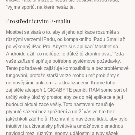
“vyjma sportů, na které nesázíte.
Prostřednictvím E-mailu
Mostbet se stará o to, aby si jeho aplikace rozuměla s
různými verzemi iPadu, od kompaktního iPadu Small až
po výkonný iPad Pro. Abyste si s aplikací Mostbet na
Androidu užili co nejlépe, je důležité zkontrolovat,” “zda
vaše zařízení splňuje potřebné systémové požadavky.
Tento požadavek zajišťuje kompatibilitu a bezproblémové
fungování, protože starší verze mohou mít problémy s
nejnovějšími funkcemi a aktualizacemi. Kromě toho
zajistěte alespoň 1 GIGABYTE paměti RAM some sort of
určitý volný úložný prostor, aby ze do něj aplikace a její
budoucí aktualizace vešly. Toto nastavení zaručuje
plynulé sázení bez zpoždění a udrží vás ve hře bez
jakýchkoli zádrhelů. Rozhraní je navrženo tidak, aby bylo
intuitivní a uživatelsky přívětivé a umožňovalo snadnou
navigaci mezi různými sporty, událostmi a typy sázek.