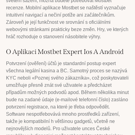
světem sázení, možná budete potřebovat Mostbet
recenze. Mobilní aplikace Mostbet se naštěstí vyznačuje
intuitivní navigací a nečiní potíže ani začátečníkům.
Zároveň je její funkčnost ve srovnání s oficiálními
webovými stránkami prakticky beze změn. Hry, ve kterých
hráč rozhoduje o stanovení násobitele výhry.
O Aplikaci Mostbet Expert Ios A Android
Potvrzení (ověření) účtů je standardní postup expert
všechna legální kasina a BC. Samotný proces se nazývá
KYC neboli «Poznej svého zákazníka», což poskytovateli
umožňuje přesně znát své uživatele a předcházet
případům možných podvodů apod. Během několika minut
bude na zadané údaje (e-mailové telefonní číslo) zasláno
potvrzení registrace, na které je třeba odpovědět.
Software nespotřebovává mnoho prostředků zařízení,
takže je kompatibilní h většinou gadgetů, včetně ne
nejnovějších modelů. Pro uživatele unces České