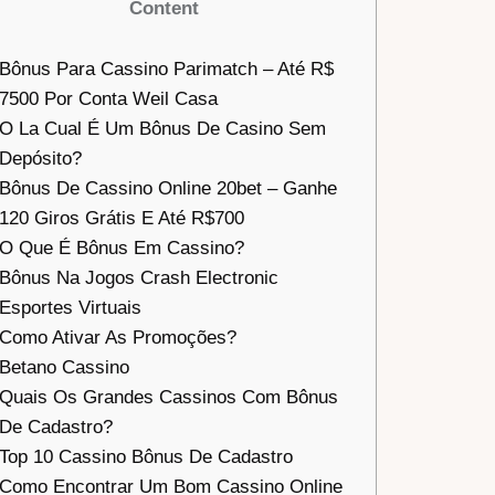
Content
Bônus Para Cassino Parimatch – Até R$
7500 Por Conta Weil Casa
O La Cual É Um Bônus De Casino Sem
Depósito?
Bônus De Cassino Online 20bet – Ganhe
120 Giros Grátis E Até R$700
O Que É Bônus Em Cassino?
Bônus Na Jogos Crash Electronic
Esportes Virtuais
Como Ativar As Promoções?
Betano Cassino
Quais Os Grandes Cassinos Com Bônus
De Cadastro?
Top 10 Cassino Bônus De Cadastro
Como Encontrar Um Bom Cassino Online