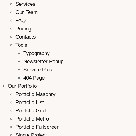
Services
Our Team
FAQ
Pricing
Contacts
Tools
Typography
Newsletter Popup
Service Plus
404 Page
Our Portfolio
Portfolio Masonry
Portfolio List
Portfolio Grid
Portfolio Metro
Portfolio Fullscreen
Single Project