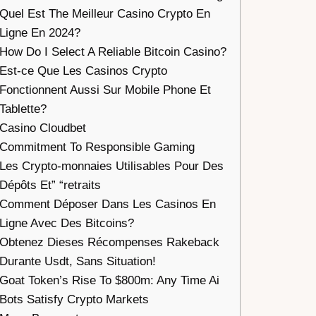
Quel Est The Meilleur Casino Crypto En
Ligne En 2024?
How Do I Select A Reliable Bitcoin Casino?
Est-ce Que Les Casinos Crypto
Fonctionnent Aussi Sur Mobile Phone Et
Tablette?
Casino Cloudbet
Commitment To Responsible Gaming
Les Crypto-monnaies Utilisables Pour Des
Dépôts Et” “retraits
Comment Déposer Dans Les Casinos En
Ligne Avec Des Bitcoins?
Obtenez Dieses Récompenses Rakeback
Durante Usdt, Sans Situation!
Goat Token’s Rise To $800m: Any Time Ai
Bots Satisfy Crypto Markets