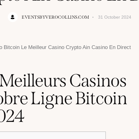
EVENTSBYVEROCOLLINS.COM
31 October 2024
o Bitcoin Le Meilleur Casino Crypto Ain Casino En Direct
 Meilleurs Casinos
obre Ligne Bitcoin
024