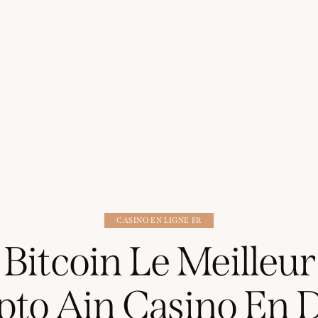
CASINO EN LIGNE FR
Bitcoin Le Meilleu
pto Ain Casino En D